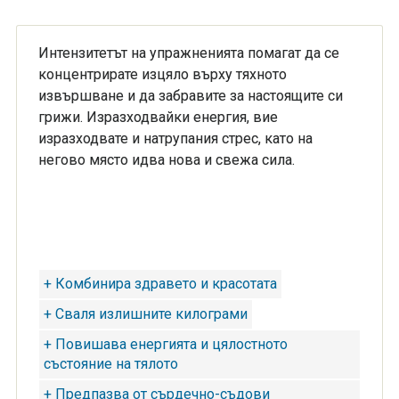
Интензитетът на упражненията помагат да се
концентрирате изцяло върху тяхното
извършване и да забравите за настоящите си
грижи. Изразходвайки енергия, вие
изразходвате и натрупания стрес, като на
негово място идва нова и свежа сила.
+ Комбинира здравето и красотата
+ Сваля излишните килограми
+ Повишава енергията и цялостното
състояние на тялото
+ Предпазва от сърдечно-съдови