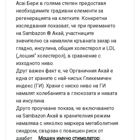
Acai Бери в голяма степен предоставя
необходимите градивни елементи за
регенерацията на клетките. Конкретни
изследвания показват, че при приемането
на Sambazon ® Акай, участниците
значително са намалили кръвната захар на
гладно, инсулина, общия холестерол и LDL
(„лошия“ холестерол), в сравнение с
изходното ниво.
Друг важен факт е, че Органичния Акай е
една от храните с най-нисък Гликемичен
индекс (ГИ). Храни с ниско ниво на ГИ
намалят колебанията в глюкозата и нивата
на инсулина.
Друго проучване показа, че включването
на Sambazon Акай в хранителния режим
намалява с няколко маркера метаболитния
синдром, свързан с повишен риск от
диабет.
Мощен имуно стимолатор: