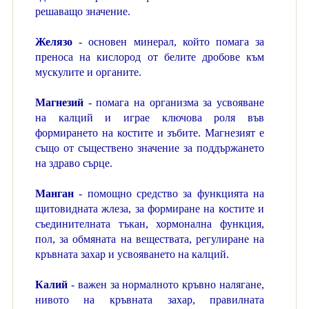
решаващо значение.
Желязо
- основен минерал, който помага за
преноса на кислород от белите дробове към
мускулите и органите.
Магнезий
- помага на организма за усвояване
на калций и играе ключова роля във
формирането на костите и зъбите. Магнезият е
също от съществено значение за поддържането
на здраво сърце.
Манган
- помощно средство за функцията на
щитовидната жлеза, за формиране на костите и
съединителната тъкан, хормонална функция,
пол, за обмяната на веществата, регулиране на
кръвната захар и усвояването на калций.
Калий
- важен за нормалното кръвно налягане,
нивото на кръвната захар, правилната