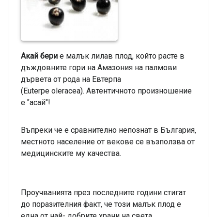
Акай бери
е малък лилав плод, който расте в
дъждовните гори на Амазония на палмови
дървета от рода на Евтерпа
(Euterpe oleracea). Автентичното произношение
е "асай"!
Въпреки че е сравнително непознат в България,
местното население от векове се възползва от
медицинските му качества.
Проучванията през последните години стигат
до поразителния факт, че този малък плод е
една от най- добрите храни на света,