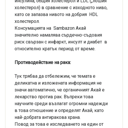
инсулина, общия холестерол и LDL („лошия“
холестерол) в сравнение с изходното ниво,
като се запазва нивото на добрия HDL
холестерол.
Консумацията на Sambazon Акай
значително намалява сърдечно-съдовия
риск свързан с инфаркт, инсулт и диабет в
относително кратък период от време.
Противодействие на рака:
Тук трябва да отбележим, че темата е
деликатна и изложената информация не
значи автоматично, че органичният Акай е
лекарство против рак. Въпреки това
научните среди възлагат огромни надежди
в това отношение и определят Акай, като
най-добрата антиракова храна.
Повод за това е изследването на един от