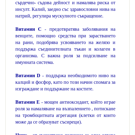
сърдечно- съдова дейност и намалява риска от
инсулт. Калий, заедно със здравословни нива на
натрий, регулира мускулното съкращение.
Витамин С
- предотвратява заболявания на
венците, помощно средства при зарастването
на рани, подобрява усвояването на желязо и
поддържа съединителната тъкан и колаген в
организма. С важна роля за подсилване на
имунната система.
Витамин D
- поддържа необходимото ниво на
калций и фосфор, като по този начин спомага за
изграждане и поддържане на костите.
Витамин Е
- мощен антиоксидант, който играе
роля за намаляване на възпалението , потискане
на тромбоцитната агрегация (клетки от които
може да се образуват съсиреци).