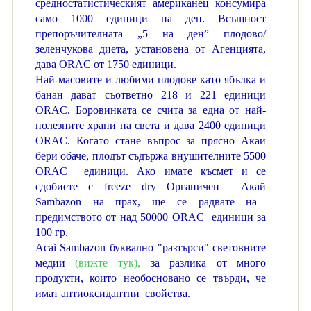
средностатистическият американец консумира
само 1000 единици на ден. Всъщност
препоръчителната „5 на ден” плодово/
зеленчукова диета, установена от Агенцията,
дава ORAC от 1750 единици.
Най-масовите и любими плодове като ябълка и
банан дават съответно 218 и 221 единици
ORAC. Боровинката се счита за една от най-
полезните храни на света и дава 2400 единици
ORAC. Когато стане въпрос за прясно Акаи
бери обаче, плодът съдържа внушителните 5500
ORAC единици. Ако имате късмет и се
сдобиете с
freeze dry
Органичен Акай
Sambazon
на прах, ще се радвате на
предимството от над 50000 ORAC единици за
100 гр.
Acai Sambazon буквално "разтърси" световните
медии
(вижте тук),
за разлика от много
продукти, които необосновано се твърди, че
имат антиоксидантни свойства.