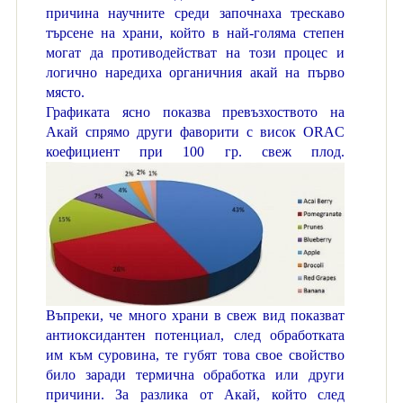
причина научните среди започнаха трескаво
търсене на храни, който в най-голяма степен
могат да противодействат на този процес и
логично наредиха органичния акай на първо
място.
Графиката ясно показва превъзхоството на
Акай спрямо други фаворити с висок ORAC
коефициент при 100 гр. свеж плод.
Въпреки, че много храни в свеж вид
показват
антиоксидантен потенциал, след обработката
им към суровина, те губят това свое свойство
било заради термична обработка или други
причини. За разлика от Акай, който след