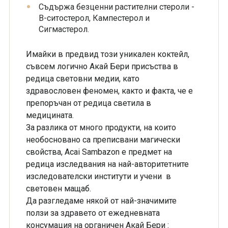
Съдържа безценни растителни стероли -
B-ситостерол, Кампестерол и
Сигмастерол.
Имайки в предвид този уникален коктейл,
съвсем логично Акай Бери присъства в
редица световни медии, като
здравословен феномен, както и факта, че е
препоръчан от редица светила в
медицината.
За разлика от много продукти, на които
необосновано са преписвани магически
свойства, Acai Sambazon е предмет на
редица изследвания на най-авторитетните
изследователски институти и учени в
световен мащаб.
Да разгледаме някой от най-значимите
ползи за здравето от ежедневната
консумация на органичен Акай Бери :