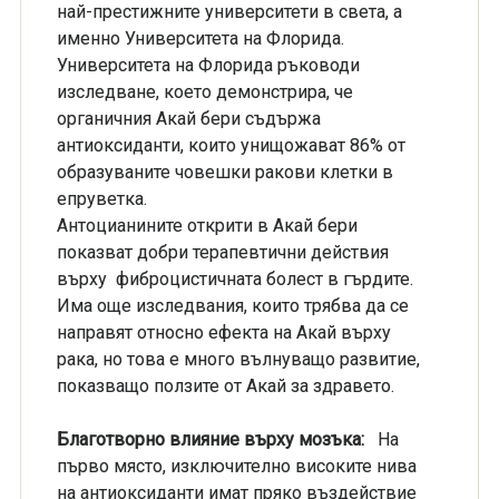
най-престижните университети в света, а
именно Университета на Флорида.
Университета на Флорида ръководи
изследване, което демонстрира, че
органичния Акай бери съдържа
антиоксиданти, които унищожават 86% от
образуваните човешки ракови клетки в
епруветка.
Антоцианините открити в Акай бери
показват добри терапевтични действия
върху фиброцистичната болест в гърдите.
Има още изследвания, които трябва да се
направят относно ефекта на Акай върху
рака, но това е много вълнуващо развитие,
показващо ползите от Акай за здравето.
Благотворно влияние върху мозъка:
На
първо място, изключително високите нива
на антиоксиданти имат пряко въздействие