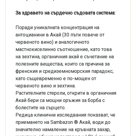
За здравето на сърдечно съдовата система:
Поради уникалната концентрация на
антоцианини в Акай (30 пъти повече от
червеното вино) и аналогичното
мастнокиселинно съотношение, като това
на зехтина, органичния акай е съчетание на
полезните вещества, които са причина за
френския и средиземноморския парадокс,
като същевременно е по-мощен от
червеното вино и зехтина.
Растителните стероли, открити в органичния
Акай бери са мощни оръжия за борба с
болестите на сърцето.
Редица клинични изследвания показват, че
приемането на Sambazon ® Акай, води до
значително намаление на кръвната захар,