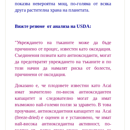
показва невероятна мощ, по-голяма от всяка
друга растителна храна на планетата.
Вижте резюме от анализа на USDA:
"Увреждането на тъканите може да бъде
причинено от процес, известен като оксидация.
Съединения познати като антиоксиданти, могат
да предотвратят увреждането на тъканите и по
този начин да намалят риска от болести,
причинени от оксидация.
Доказано е, че плодовете известни като Acai
имат значително по-висок антиоксидантен
капацитет и следователно могат да имат
възможно най-големи ползи за здравето. В това
проучване, антиоксидантния капацитет на Acai
(freeze-dried) е оценен и е установено, че имат
най-висока антиоксидантна активност, по-