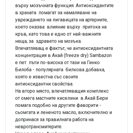
върху мозъчната функция. Антиоксидантите
в храната помагат за намаляване на
увреждането на лигавицата на артериите,
което оказва влияние върху притока на
кръв, като това е едно от най-важните
неща, за здравето на мозъка.
Впечатляващ е фактът, че антиоксидантната
концентрация в Aкaй (freeze dry) Sambazon
е пет пъти по-висока от тази на Гинко
Билоба - популярната билкова добавка,
която е известна със своите
антиоксидантни свойства.
На второ място, впечатляващия комплекс
от омега мастните киселини в Акай Бери
помaга подобно на другите фаворити -
сьомгата и лененото масло, включително и
допринася за правилната работа на
невротрансмитерите.