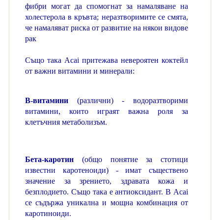
фибри могат да спомогнат за намаляване на
холестерола в кръвта; неразтворимите се смята,
че намаляват риска от развитие на някои видове
рак
Също така Acai притежава невероятен коктейл
от важни витамини и минерали:
B-витамини
(различни) - водоразтворими
витамини, които играят важна роля за
клетъчния метаболизъм.
Бета-каротин
(общо понятие за стотици
известни каротеноиди) - имат съществено
значение за зрението, здравата кожа и
безплодието. Също така е антиоксидант. В Acai
се съдържа уникална и мощна комбинация от
каротиноиди.