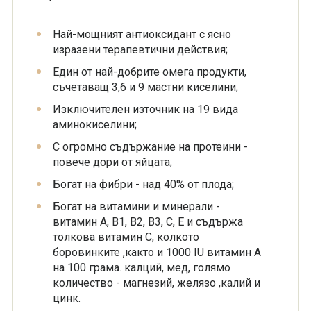
Най-мощният антиоксидант с ясно
изразени терапевтични действия;
Един от най-добрите омега продукти,
съчетаващ 3,6 и 9 мастни киселини;
Изключителен източник на 19 вида
аминокиселини;
С огромно съдържание на протеини -
повече дори от яйцата;
Богат на фибри - над 40% от плода;
Богат на витамини и минерали -
витамин А, В1, В2, В3, С, Е и съдържа
толкова витамин С, колкото
боровинките ,както и 1000 IU витамин А
на 100 грама. калций, мед, голямо
количество - магнезий, желязо ,калий и
цинк.