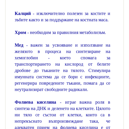
Калций
- изключително полезен за костите и
зъбите както и за поддържане на костната маса.
Хром
- необходим за правилния метаболизъм.
Мед
- важен за усвояване и използване на
желязото в процеса на синтезиране на
хемоглобин - което спомага за
транспортирането на кислород от белите
дробове до тъканите на тялото. Стимулира
имунната система да се бори с инфекциите,
регенерира повредените тъкани, помага да се
неутрализират свободните радикали.
Фолиева киселина
- играе важна роля в
синтеза на ДНК и деленето на клетките. Цялото
ни тяло се състои от клетки, които са в
непрекъснато възпроизвеждане така, че
адекватен прием на фолиева киселина е от