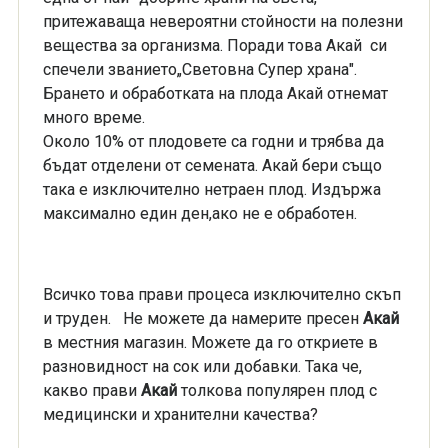
притежаваща невероятни стойности на полезни
вещества за организма. Поради това Акай си
спечели званието„Световна Супер храна".
Брането и обработката на плода Акай отнемат
много време.
Около 10% от плодовете са годни и трябва да
бъдат отделени от семената. Акай бери също
така е изключително нетраен плод. Издържа
максимално един ден,ако не е обработен.
Всичко това прави процеса изключително скъп
и труден. Не можете да намерите пресен
Акай
в местния магазин. Можете да го откриете в
разновидност на сок или добавки. Така че,
какво прави
Акай
толкова популярен плод с
медицински и хранителни качества?