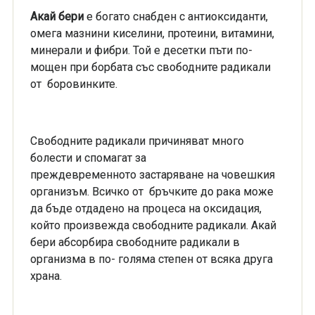
Акай бери
е богато снабден с антиоксиданти,
омега мазнини киселини, протеини, витамини,
минерали и фибри. Той е десетки пъти по-
мощен при борбата със свободните радикали
от боровинките.
Свободните радикали причиняват много
болести и спомагат за
преждевременното застаряване на човешкия
организъм. Всичко от бръчките до рака може
да бъде отдадено на процеса на оксидация,
който произвежда свободните радикали. Акай
бери абсорбира свободните радикали в
организма в по- голяма степен от всяка друга
храна.