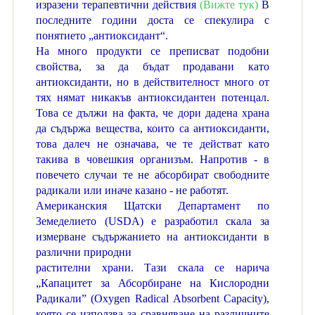
изразени терапевтични действия
(Вижте тук)
В
последните години доста се спекулира с
понятието „антиоксидант“.
На много продукти се преписват подобни
свойства, за да бъдат продавани като
антиоксиданти, но в действителност много от
тях нямат никакъв антиоксидантен потенцал.
Това се дължи на факта, че дори дадена храна
да съдържа вещества, които са антиоксиданти,
това далеч не означава, че те действат като
такива в човешкия организъм. Напротив - в
повечето случаи те не абсорбират свободните
радикали или иначе казано - не работят.
Американския Щатски Департамент по
Земеделието (USDA) е разработил скала за
измерване съдържанието на антиоксиданти в
различни природни
растителни храни. Тази скала се нарича
„Капацитет за Абсорбиране на Кислородни
Радикали” (Oxygen Radical Absorbent Capacity),
която се използва за сравняване на различните