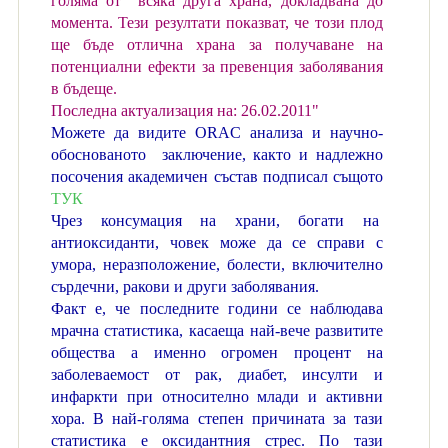
голяма от всяка друга храна, докладвана до
момента. Тези резултати показват, че този плод
ще бъде отлична храна за получаване на
потенциални ефекти за превенция заболявания
в бъдеще.
Последна актуализация на: 26.02.2011"
Можете да видите ОRАC анализа и научно-
обоснованото заключение, както и надлежно
посочения академичен състав подписал същото
ТУК
Чрез консумация на храни, богати на
антиоксиданти, човек може да се справи с
умора, неразположение, болести, включително
сърдечни, ракови и други заболявания.
Факт е, че последните години се наблюдава
мрачна статистика, касаеща най-вече развитите
общества а именно огромен процент на
заболеваемост от рак, диабет, инсулти и
инфаркти при относително млади и активни
хора. В най-голяма степен причината за тази
статистика е оксидантния стрес.
По тази