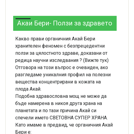
Акаи Бери- Ползи за здравето
Какво прави органичния Акай Бери
хранителен феномен с безпрецедентни
ползи за цялостното здраве, доказани от
редица научни изследвания ? (Вижте тук)
Отговора на този въпрос е очевиден, ако
разгледаме уникалния профил на полезни
вещества концентрирани в кожата на
плода Акай.
Подобна здравословна мощ не може да
бъде намерена в никоя друга храна на
планетата и по тази причина Акай си
спечели името СВЕТОВНА СУПЕР ХРАНА.
Като имаме в предвид, че органичния Акай
Бери е: