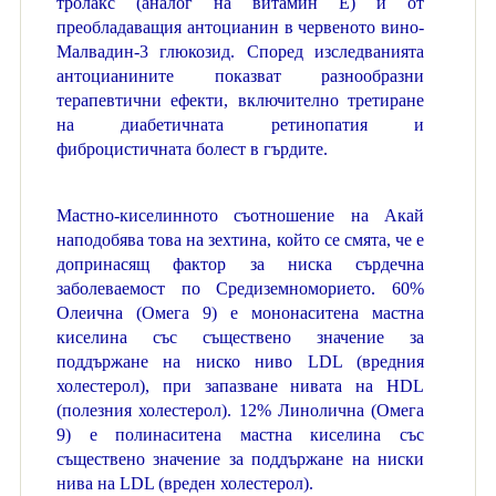
тролакс (аналог на витамин Е) и от
преобладаващия антоцианин в червеното вино-
Малвадин-3 глюкозид. Според изследванията
антоцианините показват разнообразни
терапевтични ефекти, включително третиране
на диабетичната ретинопатия и
фиброцистичната болест в гърдите.
Мастно-киселинното съотношение на Акай
наподобява това на зехтина, който се смята, че е
допринасящ фактор за ниска сърдечна
заболеваемост по Средиземноморието. 60%
Олеична (Омега 9) е мононаситена мастна
киселина със съществено значение за
поддържане на ниско ниво LDL (вредния
холестерол), при запазване нивата на HDL
(полезния холестерол). 12% Линолична (Омега
9) е полинаситена мастна киселина със
съществено значение за поддържане на ниски
нива на LDL (вреден холестерол).