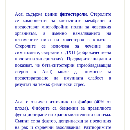
Acai съдържа ценни
фитостероли
. Стеролите
се компоненти на клетъчните мембрани и
предоставят многобройни ползи за човешкия
организъм, а именно намаляването на
плазмените нива на холестерол в кръвта .
Стеролите се използва за лечение на
симптомите, свързани с ДХП (доброкачествена
простатна хиперплазия) . Предварителни данни
показват, че бета-ситостерин (преобладаващия
стерол в Acai) може да помогне за
предотвратяване на имунната слабост в
резултат на тежък физически стрес.
Acai е отличен източник на
фибри
(40% от
плода). Фибрите са безценни за правилното
функциониране на храносмилателната система.
Смятат се за фактор, допринасящ за превенция
на рак и сърдечни заболявания. Разтворимите