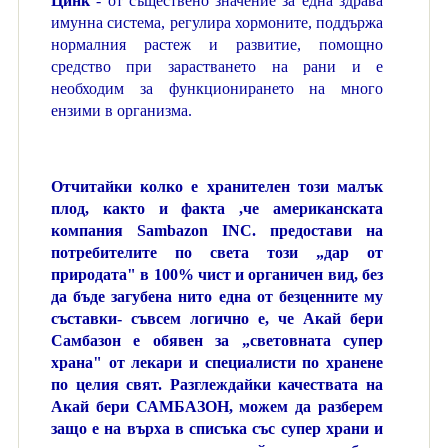
Цинк
- от съществено значение за една здрава
имунна система, регулира хормоните, поддържа
нормалния растеж и развитие, помощно
средство при зарастването на рани и е
необходим за функционирането на много
ензими в организма.
Отчитайки колко е хранителен този малък
плод, както и факта ,че американската
компания Sambazon INC. предостави на
потребителите по света този „дар от
природата" в 100% чист и органичен вид, без
да бъде загубена нито една от безценните му
съставки- съвсем логично е, че Акай бери
Самбазон е обявен за „световната супер
храна" от лекари и специалисти по хранене
по целия свят. Разглеждайки качествата на
Акай бери САМБАЗОН, можем да разберем
защо е на върха в списъка със супер храни и