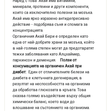
Наред с това Акай има витамини,
минерали, протеини и други компоненти,
които са изключително полезни за мозъка.
Акай има ярко изразено антидепресивно
действие - подобрява съня и спомага за
концентрацията.
Органичния Акай Бери е определен като
една от най-добрите храни за мозъка, който
в най-голяма степен могат да предотвратят
тежки заболявания като Алцхаймер,
паркинсон и деменция.
Ползи от
консумацията на органичен Акай при
диабет:
Един от отличителните белези на
диабета е клетъчната дегенерация, в
резултат на неспособността на организма
да обработва глюкозата в кръвта. Това
оказва голямо въздействие върху общия
химически баланс, което води до
влошаване на състоянието на организма.