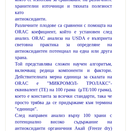
хранителни източници и тяхната полезност
като
антиоксиданти.
Различните плодове са сравнени с помощта на
ORAC коефициент, който е установен след
анализ. ОRАС анализа на USDA е възприета
световна практика за определяне на
антиоксидантен потенциал на една или друга
храна.
Той представлява сложен научен алгоритъм,
включващ редица компоненти и фактори.
Действителната мерна единица за скалата на
ORAC е "МИКРОМОЛ- ТРOЛАКС"-
еквивалент (ТЕ) на 100 грама (μTE/100 грама),
което е константа за всички стандарти, така че
просто трябва да се придържаме към термина
"единици".
След направен анализ върху 100 храни с
потенциално високо съдържание на
антиоксиданти органичния Акай
(
Freeze dry
)