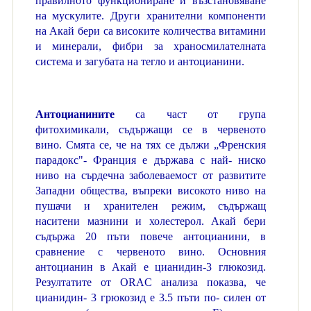
правилното функциониране и възстановяване
на мускулите. Други хранителни компоненти
на Акай бери са високите количества витамини
и минерали, фибри за храносмилателната
система и загубата на тегло и антоцианини.
Антоцианините
са част от група
фитохимикали, съдържащи се в червеното
вино. Смята се, че на тях се дължи „Френския
парадокс"- Франция е държава с най- ниско
ниво на сърдечна заболеваемост от развитите
Западни общества, въпреки високото ниво на
пушачи и хранителен режим, съдържащ
наситени мазнини и холестерол. Акай бери
съдържа 20 пъти повече антоцианини, в
сравнение с червеното вино. Основния
антоцианин в Акай е цианидин-3 глюкозид.
Резултатите от ORAC анализа показва, че
цианидин- 3 грюкозид е 3.5 пъти по- силен от