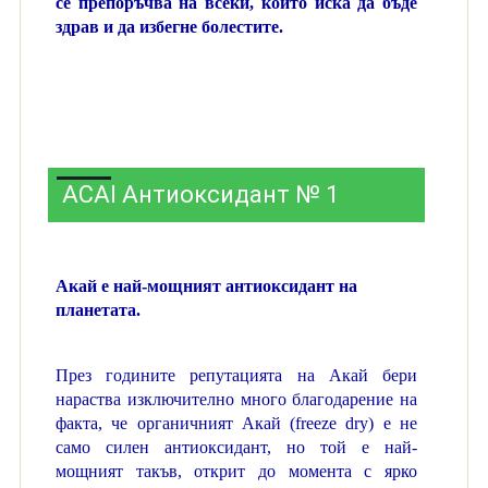
се препоръчва на всеки, който иска да бъде
здрав и да избегне болестите.
ACAI Антиоксидант № 1
Акай е най-мощният антиоксидант на
планетата.
През годините репутацията на Акай бери
нараства изключително много благодарение на
факта, че органичния
т
Акай
(
freeze dry
)
e не
само силен антиоксидант,
но той е най-
мощният такъв, открит до момента с ярко