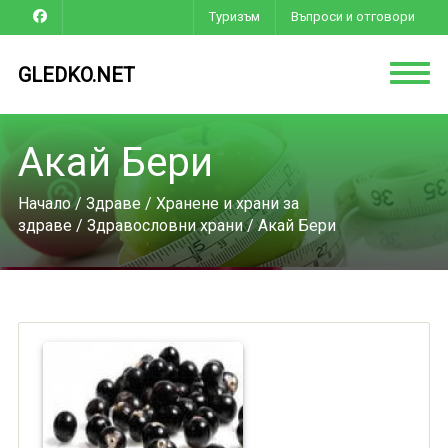
Туризъм
Въпроси и отговори
GLEDKO.NET
Акай Бери
Начало
/
Здраве
/
Хранене и храни за
здраве
/
Здравословни храни
/ Акай Бери