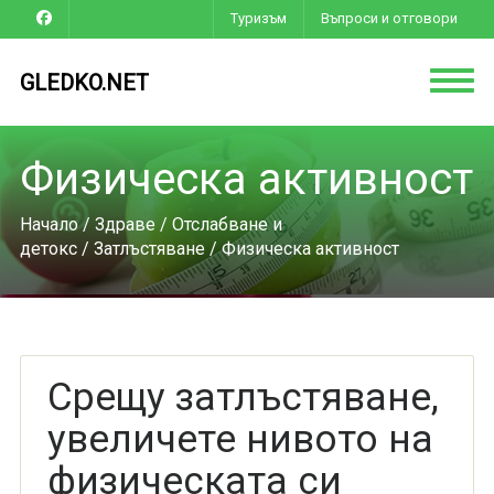
Туризъм
Въпроси и отговори
GLEDKO.NET
Физическа активност
Начало
/
Здраве
/
Отслабване и
детокс
/
Затлъстяване
/ Физическа активност
Срещу затлъстяване,
увеличете нивото на
физическата си