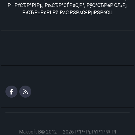
Р—РґСЂР°РІРµ, РљСЂР°СЃРѕС‚Р°, РўСѓСЂРёР·СЉРј,
Р›СЋР±РѕРІ Рё РѕС‚РЅРѕС€РµРЅРёСЏ
Maksoft В© 2012- - 2026 Р“Р»РµРґР°Р№ РІ