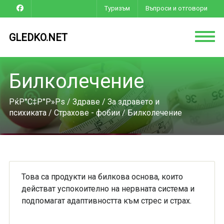
Туризъм
Въпроси и отговори
GLEDKO.NET
Билколечение
РќР°С‡Р°Р»Рѕ
/
Здраве
/
За здравето и
психиката
/
Страхове - фобии
/ Билколечение
Това са продукти на билкова основа, които
действат успокоително на нервната система и
подпомагат адаптивността към стрес и страх.