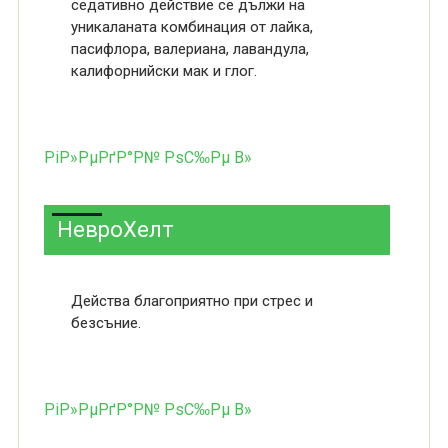
седативно действие се дължи на
уникаланата комбинация от лайка,
пасифлора, валериана, лавандула,
калифорнийски мак и глог.
РіР»РµРґР°Р№ РѕС‰Рµ В»
НевроХелт
Действа благоприятно при стрес и
безсъние.
РіР»РµРґР°Р№ РѕС‰Рµ В»