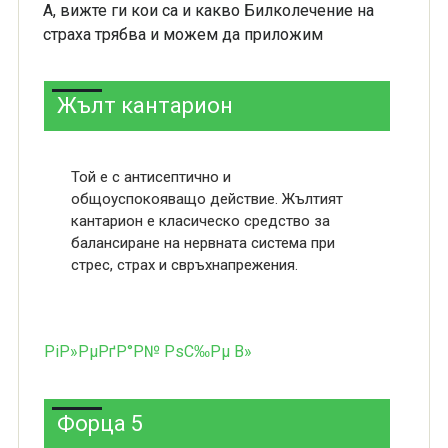
А, вижте ги кои са и какво Билколечение на
страха трябва и можем да приложим
Жълт кантарион
Той е с антисептично и
общоуспокояващо действие. Жълтият
кантарион е класическо средство за
балансиране на нервната система при
стрес, страх и свръхнапрежения.
РіР»РµРґР°Р№ РѕС‰Рµ В»
Форца 5