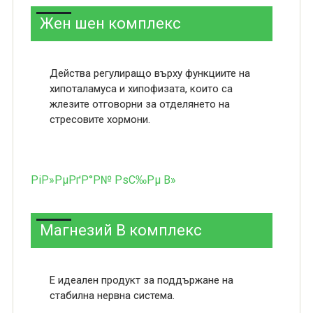
Жен шен комплекс
Действа регулиращо върху функциите на
хипоталамуса и хипофизата, които са
жлезите отговорни за отделянето на
стресовите хормони.
РіР»РµРґР°Р№ РѕС‰Рµ В»
Магнезий В комплекс
Е идеален продукт за поддържане на
стабилна нервна система.