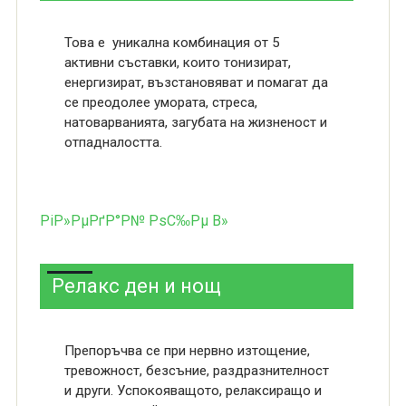
Това е уникална комбинация от 5
активни съставки, които тонизират,
енергизират, възстановяват и помагат да
се преодолее умората, стреса,
натоварванията, загубата на жизненост и
отпадналостта.
РіР»РµРґР°Р№ РѕС‰Рµ В»
Релакс ден и нощ
Препоръчва се при нервно изтощение,
тревожност, безсъние, раздразнителност
и други. Успокояващото, релаксиращо и