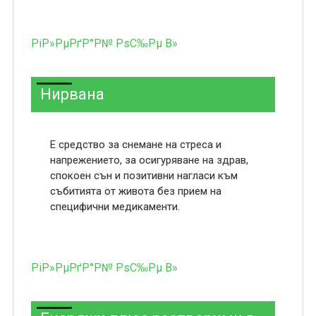
РіР»РµРґР°Р№ РѕС‰Рµ В»
Нирвана
Е средство за снемане на стреса и
напрежението, за осигуряване на здрав,
спокоен сън и позитивни нагласи към
събитията от живота без прием на
специфични медикаменти.
РіР»РµРґР°Р№ РѕС‰Рµ В»