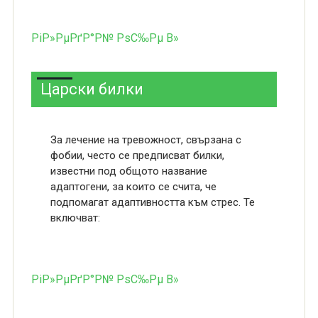
РіР»РµРґР°Р№ РѕС‰Рµ В»
Царски билки
За лечение на тревожност, свързана с
фобии, често се предписват билки,
известни под общото название
адаптогени, за които се счита, че
подпомагат адаптивността към стрес. Те
включват:
РіР»РµРґР°Р№ РѕС‰Рµ В»