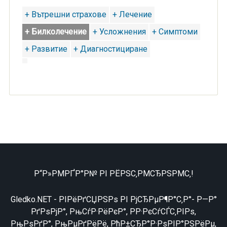
+ Вътрешни страхове
+ Лечение
+ Билколечение
+ Усложнения
+ Симптоми
+ Развитие
+ Диагностициране
Р“Р»РΜРҐР°Р№ РІ РЁРЅС‚РΜСЂРЅРΜС‚!
Gledko.NET - РІРёРґСЏРЅРѕ РІ РјСЂРµР¶Р°С‚Р°- Р—Р°
РґРѕРјР°, РњСѓР·РёРєР°, РР·РєСѓСЃС‚РІРѕ,
РњРѕРґР°, РњРµРґРёРё, РћР±СЂР°Р·РѕРІР°РЅРёРµ,