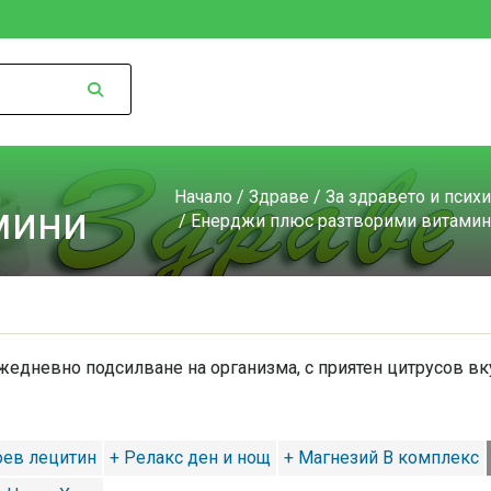
Начало
/
Здраве
/
За здравето и псих
мини
/ Енерджи плюс разтворими витами
жедневно подсилване на организма, с приятен цитрусов вку
оев лецитин
+ Релакс ден и нощ
+ Магнезий В комплекс