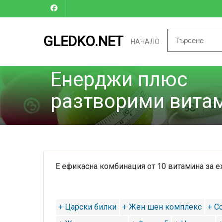
GLEDKO.NET
НАЧАЛО
Енерджи плюс
разтворими вита
Е ефикасна комбинация от 10 витамина за е
+ Царски билки
+ Жен шен комплекс
+ С