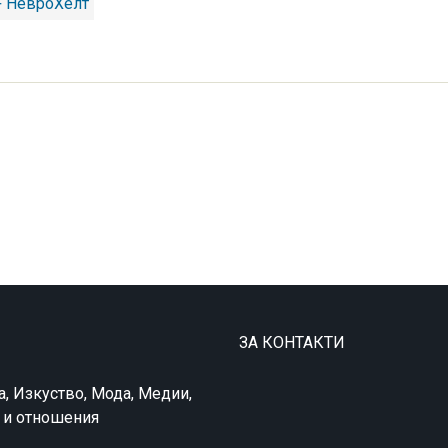
+ НевроХелт
ЗА КОНТАКТИ
а, Изкуство, Мода, Медии,
в и отношения