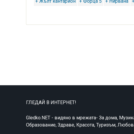
+ Жълт кантарион
+ Форца 5
+ Нирвана
ГЛЕДАЙ В ИНТЕРНЕТ!
Gledko.NET - видяно в мрежата- За дома, Музик
Образование, Здраве, Красота, Туризъм, Любо