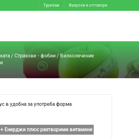
Туризъм
Въпроси и отговори
иката
/
Страхове - фобии
/
Билколечение
ни
с в удобна за употреба форма.
+ Енерджи плюс разтворими витамини