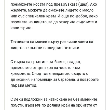
премахнете косата под превръзката (шал). Ако
желаете, можете да смажете лицето с масло
или със специален крем. И още по-добре, леко
паровете на лицето, за да отворите съдовете и
капилярите.
Техниката на масаж върху различни части на
лицето се състои в следните техники:
С върха на пръстите си, бавно, гладко,
преместете от центъра на челото към
храмовете. След това направете същото с
движения, напомнящи за барабана, и повторете
първия метод.
С леки подложки за натискане на безименните
пръсти, вървете по долния край на орбитата от