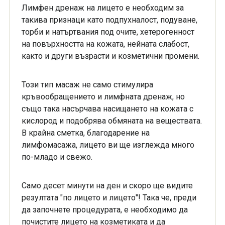
Лимфен дренаж на лицето е необходим за
такива признаци като подпухналост, подуване,
торби и натъртвания под очите, хетерогенност
на повърхността на кожата, нейната слабост,
както и други възрасти и козметични промени.
Този тип масаж не само стимулира
кръвообращението и лимфната дренаж, но
също така насърчава насищането на кожата с
кислород и подобрява обмяната на веществата.
В крайна сметка, благодарение на
лимфомасажа, лицето ви ще изглежда много
по-младо и свежо.
Само десет минути на ден и скоро ще видите
резултата "по лицето и лицето"! Така че, преди
да започнете процедурата, е необходимо да
почистите лицето на козметиката и да