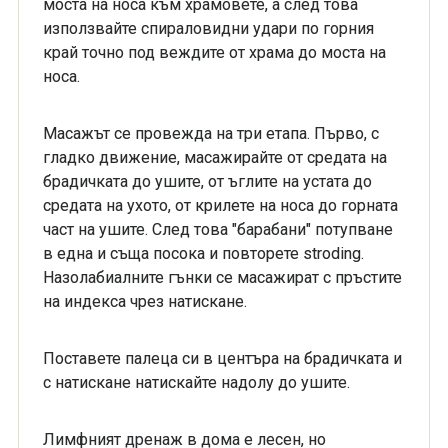
моста на носа към храмовете, а след това
използвайте спираловидни удари по горния
край точно под веждите от храма до моста на
носа.
Масажът се провежда на три етапа. Първо, с
гладко движение, масажирайте от средата на
брадичката до ушите, от ъглите на устата до
средата на ухото, от крилете на носа до горната
част на ушите. След това "барабани" потупване
в една и съща посока и повторете stroding.
Назолабиалните гънки се масажират с пръстите
на индекса чрез натискане.
Поставете палеца си в центъра на брадичката и
с натискане натискайте надолу до ушите.
Лимфният дренаж в дома е лесен, но