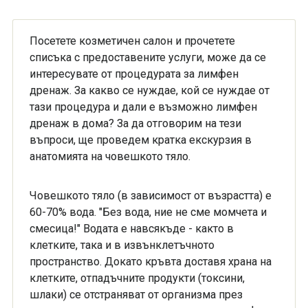
Посетете козметичен салон и прочетете
списъка с предоставените услуги, може да се
интересувате от процедурата за лимфен
дренаж. За какво се нуждае, кой се нуждае от
тази процедура и дали е възможно лимфен
дренаж в дома? За да отговорим на тези
въпроси, ще проведем кратка екскурзия в
анатомията на човешкото тяло.
Човешкото тяло (в зависимост от възрастта) е
60-70% вода. "Без вода, ние не сме момчета и
смесица!" Водата е навсякъде - както в
клетките, така и в извънклетъчното
пространство. Докато кръвта доставя храна на
клетките, отпадъчните продукти (токсини,
шлаки) се отстраняват от организма през