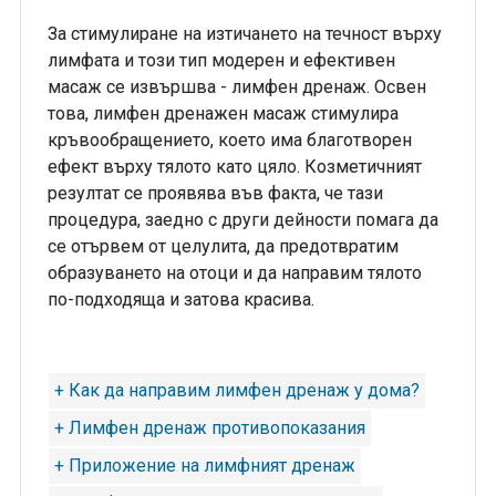
За стимулиране на изтичането на течност върху
лимфата и този тип модерен и ефективен
масаж се извършва - лимфен дренаж. Освен
това, лимфен дренажен масаж стимулира
кръвообращението, което има благотворен
ефект върху тялото като цяло. Козметичният
резултат се проявява във факта, че тази
процедура, заедно с други дейности помага да
се отървем от целулита, да предотвратим
образуването на отоци и да направим тялото
по-подходяща и затова красива.
+ Как да направим лимфен дренаж у дома?
+ Лимфен дренаж противопоказания
+ Приложение на лимфният дренаж