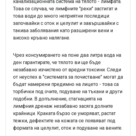
канализационната система на тялото - лимфата.
Това се случва, че лимфните "реки" застигат и
това води до много неприятни последици:
започвайки с оток и целулит и завършвайки с
такива заболявания като разширени вени и
високо кръвно налягане.
Чрез консумирането на поне два литра вода на
ден гарантирате, че тялото ви ще бъде
незабавно изчистено от вредни токсини. Следи
от неуспех в "системата за почистване" могат да
бъдат намерени предимно на лицето - това са
торбички под очите, подуване на тъкани и други
подобни. В допълнение, стагнацията на
лимфния дренаж незабавно засяга долните
крайници. Краката бързо се уморяват, растат
тежки, дефектите на кожата се появяват под
формата на целулит, оток и подуване на вените.