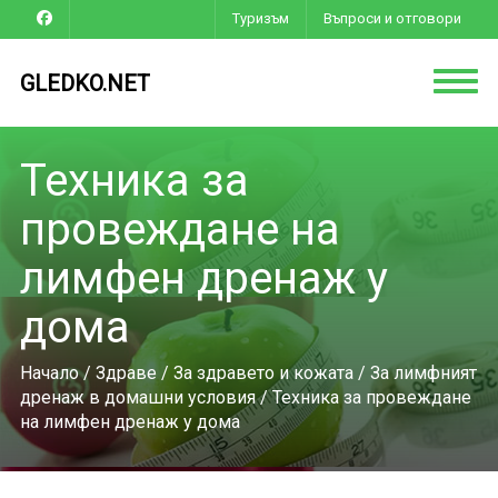
Туризъм
Въпроси и отговори
GLEDKO.NET
Техника за
провеждане на
лимфен дренаж у
дома
Начало
/
Здраве
/
За здравето и кожата
/
За лимфният
дренаж в домашни условия
/ Техника за провеждане
на лимфен дренаж у дома