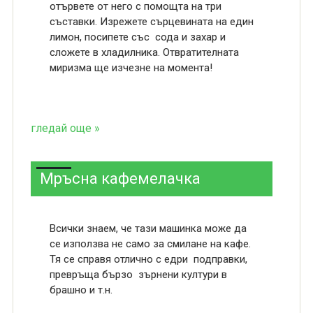
отървете от него с помощта на три
съставки. Изрежете сърцевината на един
лимон, посипете със сода и захар и
сложете в хладилника. Отвратителната
миризма ще изчезне на момента!
гледай още »
Мръсна кафемелачка
Всички знаем, че тази машинка може да
се използва не само за смилане на кафе.
Тя се справя отлично с едри подправки,
превръща бързо зърнени култури в
брашно и т.н.