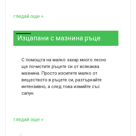
гледай още »
Изцапани с мазнина ръце
С помощта на малко захар много лесно
ще почистите ръцете си от всякаква
мазнина. Просто изсипете малко от
веществото в ръцете си, разтъркайте
интензивно, а след това измийте със
сапун.
гледай още »