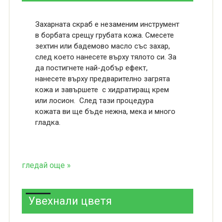
Захарната скраб е незаменим инструмент
в борбата срещу грубата кожа. Смесете
зехтин или бадемово масло със захар,
след което нанесете върху тялото си. За
да постигнете най-добър ефект,
нанесете върху предварително загрята
кожа и завършете с хидратиращ крем
или лосион. След тази процедура
кожата ви ще бъде нежна, мека и много
гладка.
гледай още »
Увехнали цветя