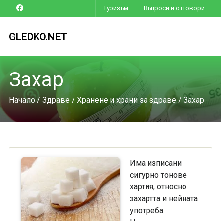
Туризъм
Въпроси и отговори
GLEDKO.NET
Захар
Начало
/
Здраве
/
Хранене и храни за здраве
/ Захар
Има изписани
сигурно тонове
хартия, относно
захартта и нейната
употреба.