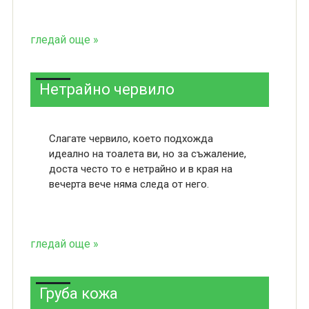
гледай още »
Нетрайно червило
Слагате червило, което подхожда
идеално на тоалета ви, но за съжаление,
доста често то е нетрайно и в края на
вечерта вече няма следа от него.
гледай още »
Груба кожа