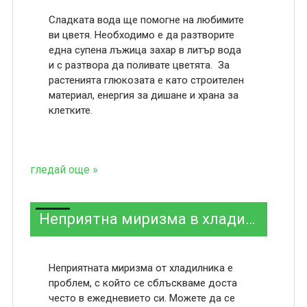
Сладката вода ще помогне на любимите
ви цветя. Необходимо е да разтворите
една супена лъжица захар в литър вода
и с разтвора да поливате цветята. За
растенията глюкозата е като строителен
материал, енергия за дишане и храна за
клетките.
гледай още »
Неприятна миризма в хладилника
Неприятната миризма от хладилника е
проблем, с който се сблъскваме доста
често в ежедневието си. Можете да се