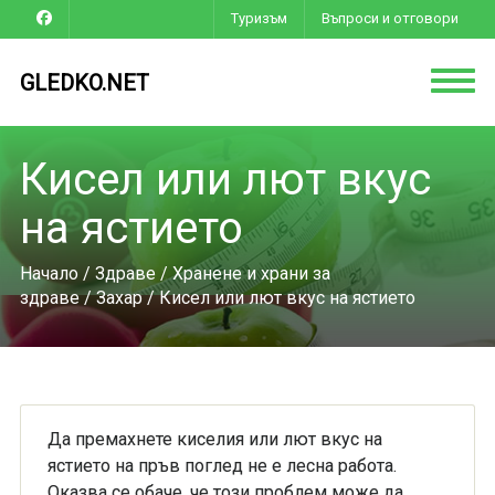
Туризъм
Въпроси и отговори
GLEDKO.NET
Кисел или лют вкус
на ястието
Начало
/
Здраве
/
Хранене и храни за
здраве
/
Захар
/ Кисел или лют вкус на ястието
Да премахнете киселия или лют вкус на
ястието на пръв поглед не е лесна работа.
Оказва се обаче, че този проблем може да