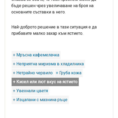
бъде решен чрез увеличаване на броя на
основните съставки в него.
Най-доброто решение в тази ситуация е да
прибавите малко захар към ястието.
+ Мръсна кафемелачка
+ Неприятна миризма в хладилника
+ Нетрайно червило
+ Груба кожа
+ Кисел или лют вкус на ястието
+ Увехнали цветя
+ Изцапани с мазнина ръце