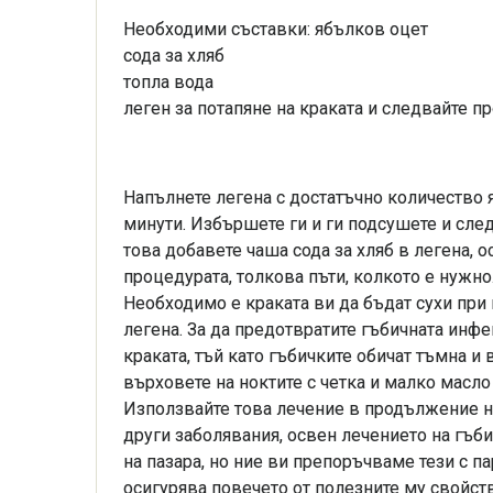
Необходими съставки: ябълков оцет
сода за хляб
топла вода
леген за потапяне на краката и следвайте п
Напълнете легена с достатъчно количество яб
минути. Избършете ги и ги подсушете и след
това добавете чаша сода за хляб в легена, 
процедурата, толкова пъти, колкото е нужно
Необходимо е краката ви да бъдат сухи при и
легена. За да предотвратите гъбичната инфе
краката, тъй като гъбичките обичат тъмна и
върховете на ноктите с четка и малко масло
Използвайте това лечение в продължение на
други заболявания, освен лечението на гъби
на пазара, но ние ви препоръчваме тези с п
осигурява повечето от полезните му свойств