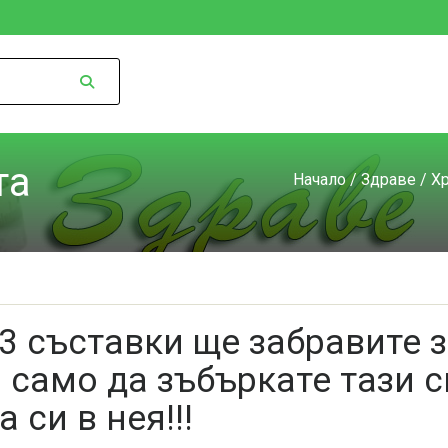
та
Начало
/
Здраве
/
Хр
 3 съставки ще забравите з
 само да зъбъркате тази с
 си в нея!!!