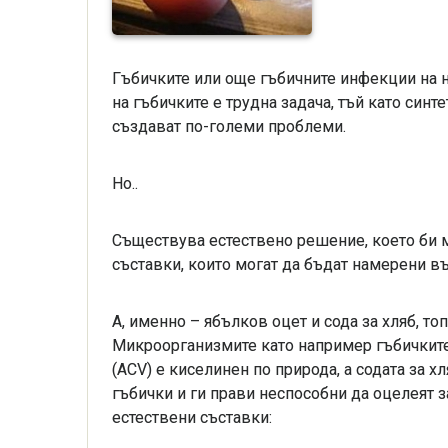
Гъбичките или още гъбичните инфекции на н
на гъбичките е трудна задача, тъй като син
създават по-големи проблеми.
Но..
Съществува естествено решение, което би мо
съставки, които могат да бъдат намерени въ
А, именно – ябълков оцет и сода за хляб, то
Микроорганизмите като например гъбичките
(ACV) е киселинен по природа, а содата за 
гъбички и ги прави неспособни да оцелеят з
естествени съставки: