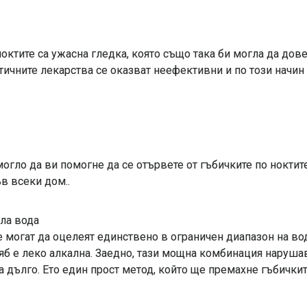
октите са ужасна гледка, която също така би могла да до
тетичните лекарства се оказват неефективни и по този начи
гло да ви помогне да се отървете от гъбичките по ноктите
в всеки дом..
пла вода
 могат да оцелеят единствено в ограничен диапазон на во
хляб е леко алкална. Заедно, тази мощна комбинация наруша
а дълго. Ето един прост метод, който ще премахне гъбичкит