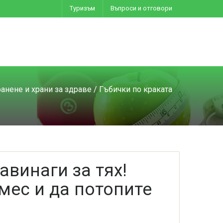
Туризъм
Въпроси и отговори
анене и храни за здраве
/ Гъбички по краката
авинаги за тях!
мес и да потопите