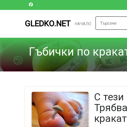
GLEDKO.NET
НАЧАЛО
Гъбички по крака
С тези
Трябва
краката