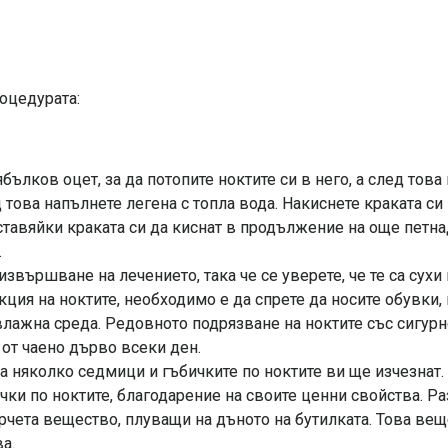
роцедурата:
ълков оцет, за да потопите ноктите си в него, а след това 
 това напълнете легена с топла вода. Накиснете краката си
оставяйки краката си да киснат в продължение на още петн
.
звършване на лечението, така че се уверете, че те са сухи 
кция на ноктите, необходимо е да спрете да носите обувки, 
 влажна среда. Редовното подрязване на ноктите със сигурн
 от чаено дърво всеки ден.
 няколко седмици и гъбичките по ноктите ви ще изчезнат.
чки по ноктите, благодарение на своите ценни свойства. Р
арчета вещество, плуващи на дъното на бутилката. Това вещ
а.