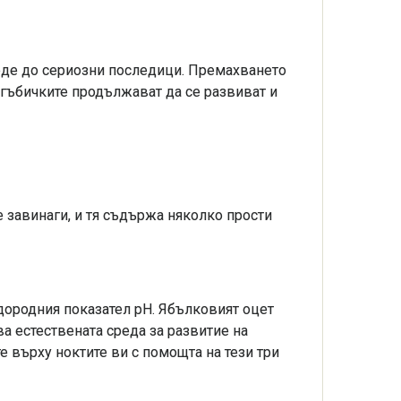
веде до сериозни последици. Премахването
н гъбичките продължават да се развиват и
 завинаги, и тя съдържа няколко прости
дородния показател pН. Ябълковият оцет
ва естествената среда за развитие на
е върху ноктите ви с помощта на тези три