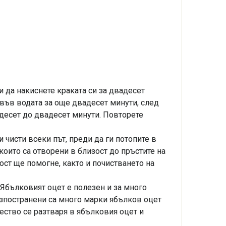
и да накиснете краката си за двадесет
 във водата за още двадесет минути, след
адесет до двадесет минути. Повторете
и чисти всеки път, преди да ги потопите в
които са отворени в близост до пръстите на
ост ще помогне, както и почистването на
 Ябълковият оцет е полезен и за много
азпостранени са много марки ябълков оцет
ество се разтваря в ябълковия оцет и