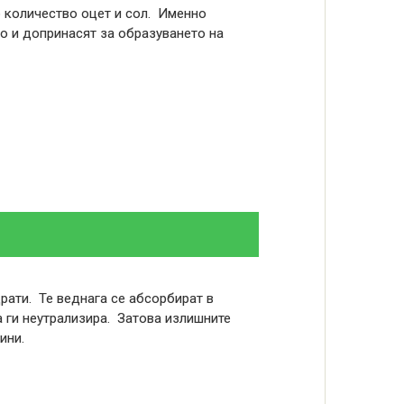
количество оцет и сол. Именно
о и допринасят за образуването на
драти. Те веднага се абсорбират в
а ги неутрализира. Затова излишните
ини.