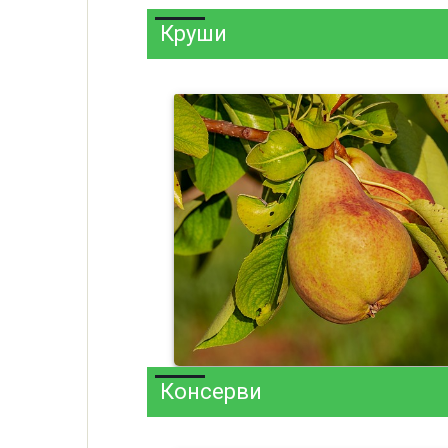
Круши
Консерви