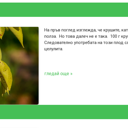
На пръв поглед изглежда, че крушите, ка
полза. Но това далеч не е така. 100 г кр
Следователно употребата на този плод с
целулита.
гледай още »