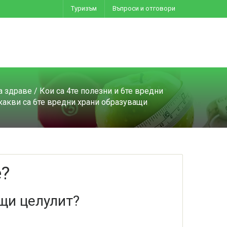
Туризъм
Въпроси и отговори
а здраве
/
Кои са 4те полезни и 6те вредни
какви са 6те вредни храни образуващи
е?
ащи целулит?