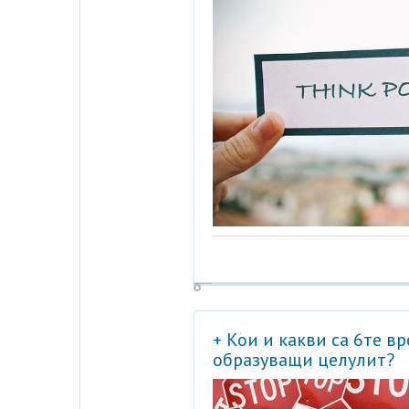
+ Кои и какви са 6те в
образуващи целулит?