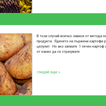
В този случай всичко зависи от метода н
продукта. Яденето на пържени картофи 
целулит. Но ако хапвате 1 печен картоф 
от какво да се страхувате.
гледай още »