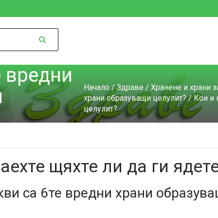
е вредни
Начало
/
Здраве
/
Хранене и храни з
и
храни образуващи целулит?
/ Кои и 
целулит?
наехте щяхте ли да ги ядет
кви са 6те вредни храни образув