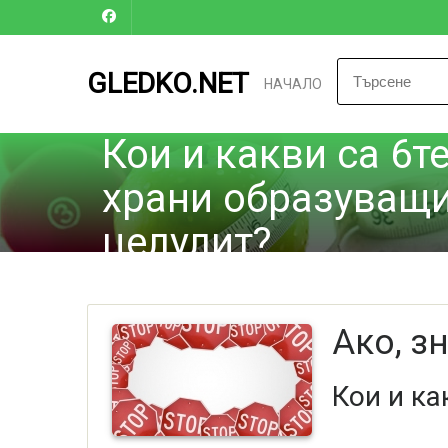
GLEDKO.NET
НАЧАЛО
Кои и какви са 6т
храни образуващ
целулит?
Ако, з
Кои и ка