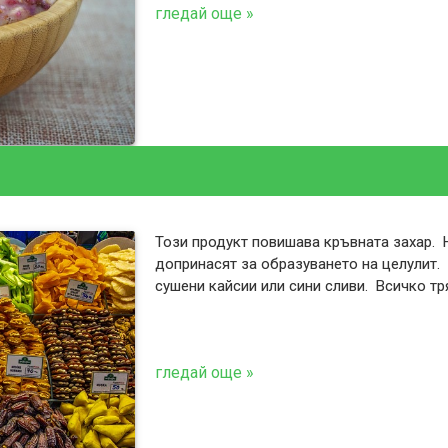
гледай още »
Този продукт повишава кръвната захар. 
допринасят за образуването на целулит.
сушени кайсии или сини сливи. Всичко тр
гледай още »