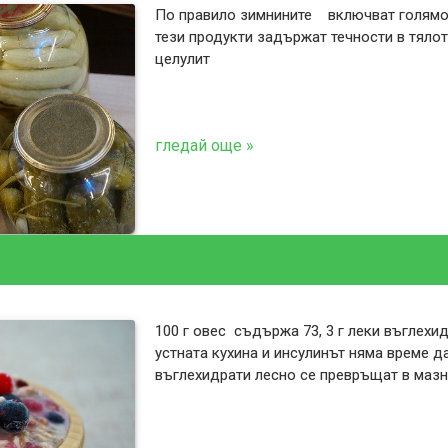
По правило зимнините включват голямо 
тези продукти задържат течности в тялот
целулит
гледай още »
100 г овес съдържа 73, 3 г леки въглехи
устната кухина и инсулинът няма време д
въглехидрати лесно се превръщат в мазн