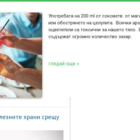
Употребата на 200 ml от соковетв от ма
или обострянето на целулита. Всички аро
оцветители са токсични за нашето тяло. 
съдържат огромно количество захар.
гледай още »
олезните храни срещу