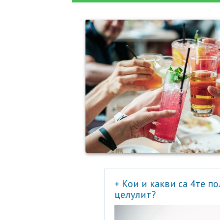
+ Кои и какви са 4те п
целулит?