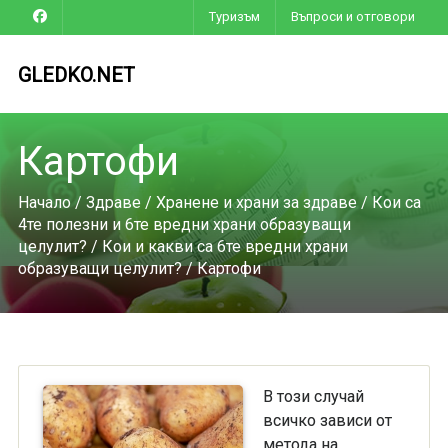
Туризъм
Въпроси и отговори
GLEDKO.NET
Картофи
Начало
/
Здраве
/
Хранене и храни за здраве
/
Кои са
4те полезни и 6те вредни храни образуващи
целулит?
/
Кои и какви са 6те вредни храни
образуващи целулит?
/ Картофи
В този случай
всичко зависи от
метода на