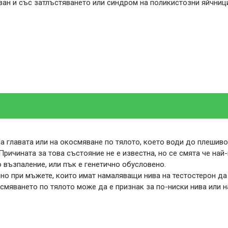
зан и със затлъстяването или синдром на поликистозни яйчниц
а главата или на окосмяване по тялото, което води до плешиво
Причината за това състояние не е известна, но се смята че най
 възпаление, или пък е генетично обусловено.
но при мъжете, които имат намаляващи нива на тестостерон да 
осмяването по тялото може да е признак за по-ниски нива или н