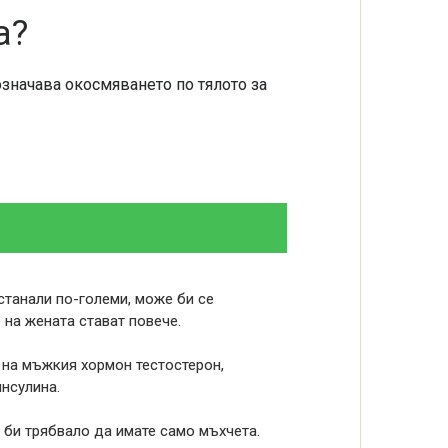
а?
означава окосмяването по тялото за
станали по-големи, може би се
 на жената стават повече.
 на мъжкия хормон тестостерон,
инсулина.
 би трябвало да имате само мъхчета.