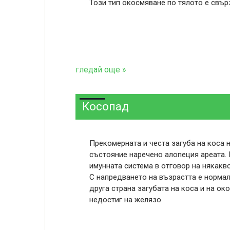
Този тип окосмяване по тялото е свър
гледай още »
Косопад
Прекомерната и честа загуба на коса н
състояние наречено алопеция ареата. 
имунната система в отговор на някакво
С напредването на възрастта е нормал
друга страна загубата на коса и на ок
недостиг на желязо.