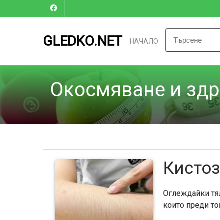
GLEDKO.NET
НАЧАЛО
Окосмяване и зд
Кистоз
Оглеждайки тял
които преди то