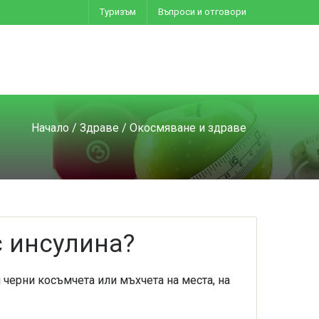
Туризъм
Въпроси и отговори
Начало
/
Здраве
/ Окосмяване и здраве
с инсулина?
и черни косъмчета или мъхчета на места, на