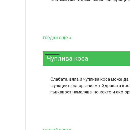
гледай още »
Чуплива коса
Слабата, вяла и чуплива коса може да
функциите на организма. Здравата кос
гъвкавост намалява, но както и ако о
гледай още »