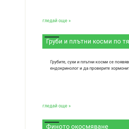
гледай още »
Груби и плътни косми по т
Грубите, сухи и плътни косми се появя
ендокринолог и да проверите хормони
гледай още »
Финото окосмяване