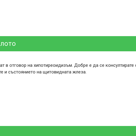
ялото
ват в отговор на хипотиреоидизъм. Добре е да се консултирате 
те и състоянието на щитовидната жлеза.