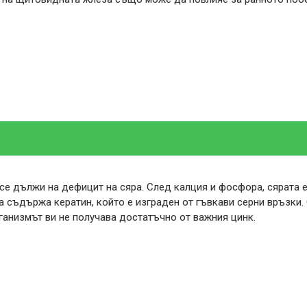
 се дължи на дефицит на сяра. След калция и фосфора, сярата е
а съдържа кератин, който е изграден от гъвкави серни връзки.
рганизмът ви не получава достатъчно от важния цинк.