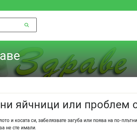
раве
ни яйчници или проблем 
ото и косата си, забелязвате загуба или поява на по-плътн
ва не сте имали.