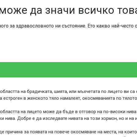
може да значи всичко тов
го за здравословното ни състояние. Ето какво най-често 
областта на брадичката, шията, или мъхчетата по лицето ви са 
а естроген в женското тяло намалеят, окосмяванията по тялото
областта на лицето може да бъде в отговор на по-високи нива
ки нива. Добре е да изследвате нивата на този хормон, но и на 
е причина за появата на повече окосмяване на места, на които