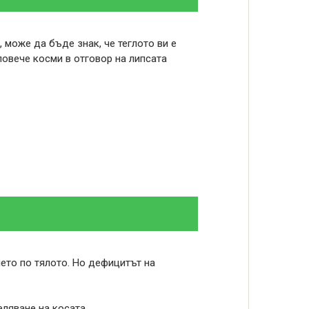
 може да бъде знак, че теглото ви е
повече косми в отговор на липсата
нето по тялото. Но дефицитът на
ляване на косата.