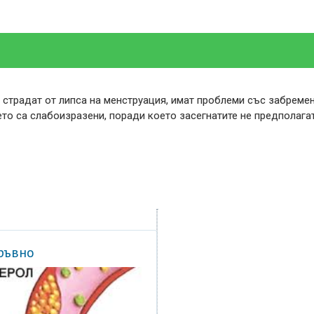
страдат от липса на менструация, имат проблеми със забремен
то са слабоизразени, поради което засегнатите не предполагат
кръвно