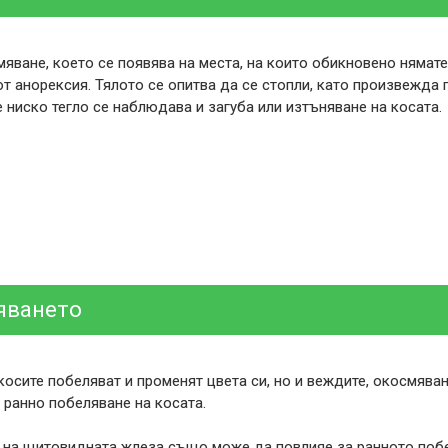
ване, което се появява на места, на които обикновено нямате,
т анорексия. Тялото се опитва да се стопли, като произвежда 
е ниско тегло се наблюдава и загуба или изтъняване на косата.
яването
косите побеляват и променят цвета си, но и веждите, окосмява
ранно побеляване на косата.
 на щитовидната жлеза също може да повлияе за ранното побе