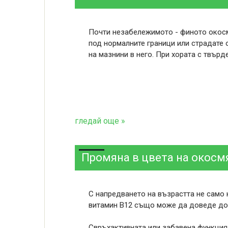
Почти незабележимото - финото окосмя
под нормалните граници или страдате о
на мазнини в него. При хората с твърд
гледай още »
Промяна в цвета на окосм
С напредването на възрастта не само 
витамин B12 също може да доведе до 
Свръхактивната или забавена функция