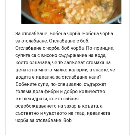
За отслабване. Бобена чорба. Бобена чорба
за отслабване. Отслабване с боб.
Отслабване с чорба, боб чорба. По-принцип,
супите са с високо съдържание на вода,
което означава, че те запълват стомаха на
цената на много малко калории, а знаете, че
водата е идеална за отслабване нали?
Бобените супи, по-специално, съдържат
голяма доза фибри и добро количество
въглехидрати, което забавя
освобождаването на захар в кръвта, а
съответно и чувството на глад, идеалната
чорба за отслабване. Bob