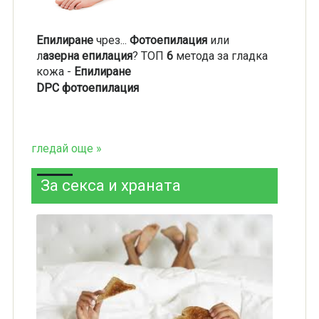
Епилиране
чрез...
Фотоепилация
или
л
азерна епилация
? ТОП
6
метода за гладка
кожа -
Епилиране
DPC фотоепилация
гледай още »
За секса и храната