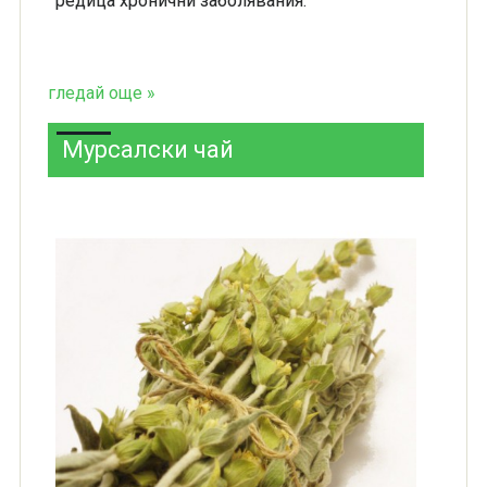
редица хронични заболявания.
гледай още »
Мурсалски чай