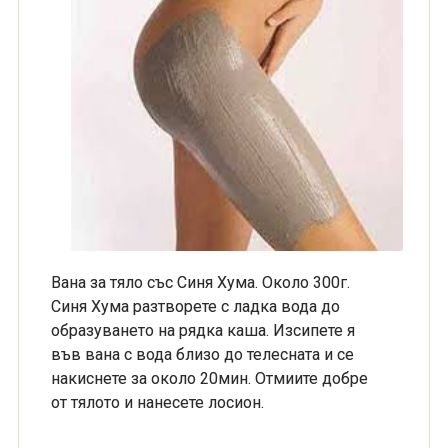
Вана за тяло със Синя Хума. Около 300г.
Синя Хума разтворете с ладка вода до
образуването на рядка каша. Изсипете я
във вана с вода близо до телесната и се
накиснете за около 20мин. Отмиите добре
от тялото и нанесете лосион.