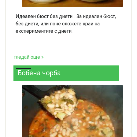
Идеален бюст без диети... За идеален бюст,
без диети, или поне сложете край на
експериментите с диети.
гледай още »
Бобена чорба