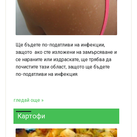
Ще бъдете по-податливи на инфекции,
защото ако сте изложени на замърсяване и
се нараните или издраскате, ще трябва да
почистите тази област, защото ще бъдете
по-податливи на инфекция.
гледай още »
Картофи