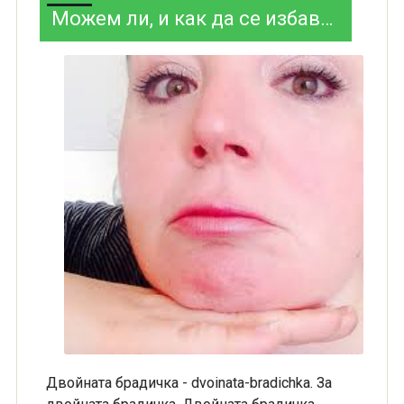
Можем ли, и как да се избавим сами от двойната брадичка?
Двойната брадичка - dvoinata-bradichka. За