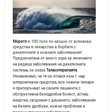
Морето
е 100 пъти по-мощно от всякакви
средства и лекарства в борбата с
дихателните и кожните заболявания!
Предпочитана от много хора за лечението
на редица заболявания на дихателната
система, се оказа
Таласотерапията
.
Независимо, че тя се отнася към т. нар.
алтернативни средства, все повече лекари
я препоръчват на своите пациенти с
обструктивна белодробна болест, астма,
алергии, свързани с дишането, заболявания
на белите дробове, кожни проблеми и