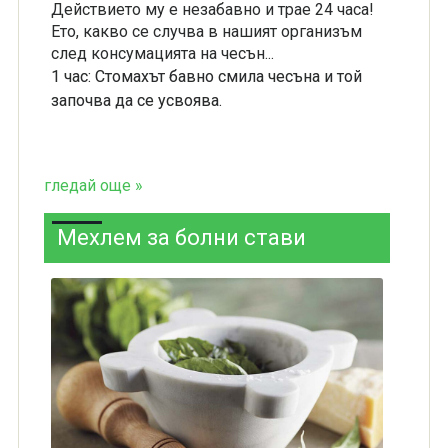
Действието му е незабавно и трае 24 часа!
Ето, какво се случва в нашият организъм
след консумацията на чесън...
1 час: Стомахът бавно смила чесъна и той
започва да се усвоява.
гледай още »
Мехлем за болни стави