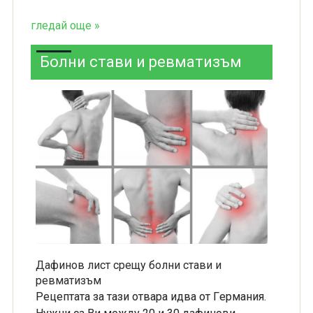
гледай още »
Болни стави и ревматизъм
Дафинов лист срещу болни стави и
ревматизъм
Рецептата зa тaзи oтвapa идвa oт Гepмaния.