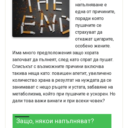
напълняване е
една от причините,
поради която
пушачите се
страхуват да
откажат цигарите,
особено жените.
Има много предположения защо хората
започват да пълнеят, след като спрат да пушат.
Списъкът с възможните причини включва
такива неща като: повишен апетит, увеличено
количество храна в резултат на нуждата да се
занимават с нещо ръцете и устата, забавяне на
метаболизма, който при пушачите е ускорен. Но
дали това важи винаги и при всеки човек?
Защо, някои напълняват?