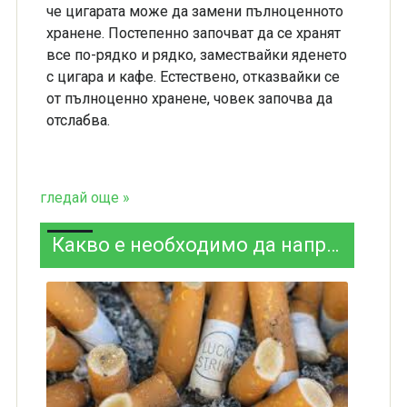
че цигарата може да замени пълноценното
хранене. Постепенно започват да се хранят
все по-рядко и рядко, замествайки яденето
с цигара и кафе. Естествено, отказвайки се
от пълноценно хранене, човек започва да
отслабва.
гледай още »
Какво е необходимо да направим, за да спрем цигарите без последствия?