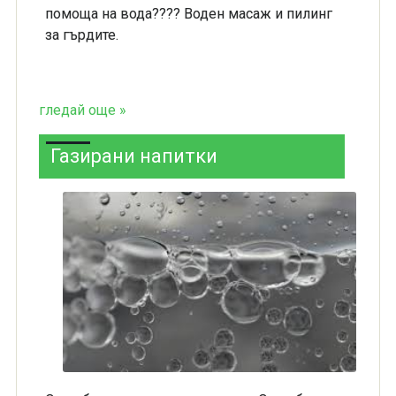
помоща на вода???? Воден масаж и пилинг
за гърдите.
гледай още »
Газирани напитки