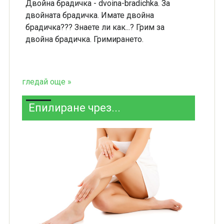
Двойна брадичка - dvoina-bradichka. За
двойната брадичка. Имате двойна
брадичка??? Знаете ли как...? Грим за
двойна брадичка. Гримирането.
гледай още »
Епилиране чрез...