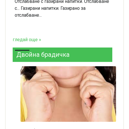
Отслабване с газирани напитки. Отслабване
с... Газирани напитки. Газирано за
отслабване...
гледай още »
Двойна брадичка