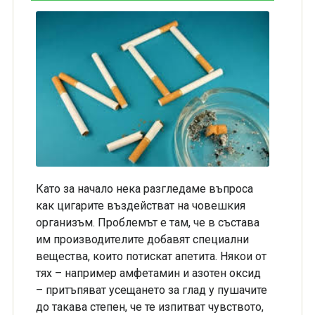
Като за начало нека разгледаме въпроса
как цигарите въздействат на човешкия
организъм. Проблемът е там, че в състава
им производителите добавят специални
вещества, които потискат апетита. Някои от
тях – например амфетамин и азотен оксид
– притъпяват усещането за глад у пушачите
до такава степен, че те изпитват чувството,