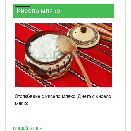
Кисело мляко
Отслабване с кисело мляко. Диета с кисело
мляко.
гледай още »