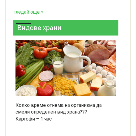
гледай още »
Видове храни
Колко време отнема на организма да
смели определен вид храна???
Картофи – 1 час