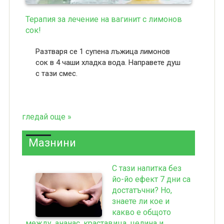
Терапия за лечение на вагинит с лимонов
сок!
Разтваря се 1 супена лъжица лимонов
сок в 4 чаши хладка вода. Направете душ
с тази смес.
гледай още »
Мазнини
С тази напитка без
йо-йо ефект 7 дни са
достатъчни? Но,
знаете ли кое и
какво е общото
между, ананас, краставица, целина и