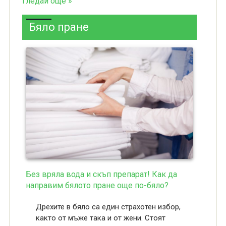
гледай още »
Бяло пране
Без вряла вода и скъп препарат! Как да
направим бялото пране още по-бяло?
Дрехите в бяло са един страхотен избор,
както от мъже така и от жени. Стоят