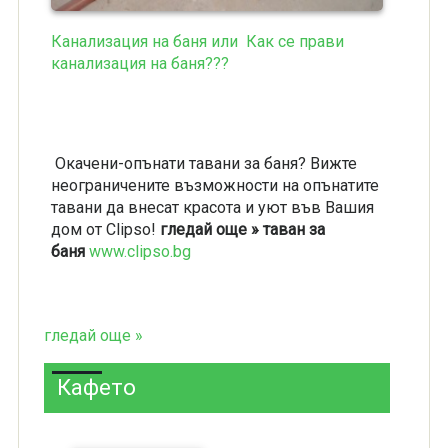
Канализация на баня или Как се прави
канализация на баня???
Окачени-опънати тавани за баня? Вижте
неограничените възможности на опънатите
тавани да внесат красота и уют във Вашия
дом от Clipso!
гледай още » таван за
баня
www.clipso.bg
гледай още »
Кафето