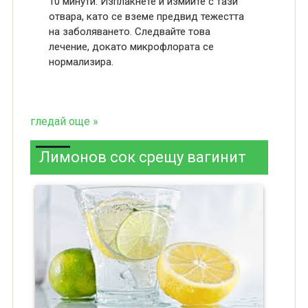
10 минути. Изплакнете и измийте с тази
отвара, като се вземе предвид тежестта
на заболяването. Следвайте това
лечение, докато микрофлората се
нормализира.
гледай още »
Лимонов сок срещу вагинит