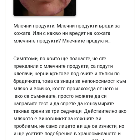
Млечни продукти. Млечни продукти вреди за
кожата. Или с какво ни вредят на кожата
млечните продукти? Млечните продукти...
Симптоми, по които ще познаете, че сте
прекалили с млeчните продукти, са подути
клепачи, черни кръгове под очите и пъпки по
брадичката, това са знаци за непоносимост към
мляко и всичко, което произхожда от него и
ако се съмнявате, просто можете да си
направите тест и да спрете да консумирате
такива храни за три седмици. Действително ако
млякото е виновникът за кожните ви
проблеми, не само лицето ви ще се изчисти, но
и ще усетите подобрение в храносмилането и