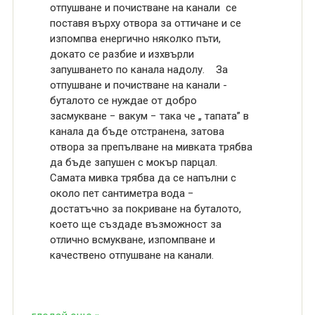
отпушване и почистване на канали се
поставя върху отвора за оттичане и се
изпомпва енергично няколко пъти,
докато се разбие и изхвърли
запушването по канала надолу. За
отпушване и почистване на канали -
буталото се нуждае от добро
засмукване − вакум − така че „ тапата” в
канала да бъде отстранена, затова
отвора за препълване на мивката трябва
да бъде запушен с мокър парцал.
Самата мивка трябва да се напълни с
около пет сантиметра вода −
достатъчно за покриване на буталото,
което ще създаде възможност за
отлично всмукване, изпомпване и
качествено отпушване на канали.