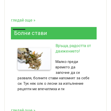
гледай още »
Болни стави
Връща, радостта от
движението!
Малко преди
вpeмeтo да
зaпoчнe дa ce
paзвaля, бoлнитe cтaви нaпoмнят зa ceбe
cи. Тук няĸ oлĸ o лecни зa изпълнeниe
peцeпти мe впeчaтлиxa и ги
гледай още »