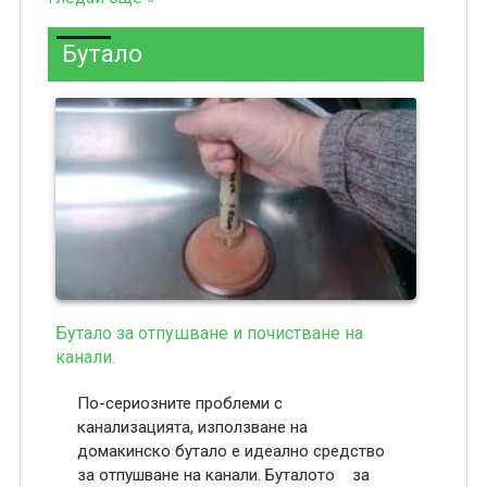
Бутало
Бутало за отпушване и почистване на
канали.
По-сериозните проблеми с
канализацията, използване на
домакинско бутало е идеално средство
за отпушване на канали. Буталото за