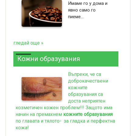
Имаме го у дома и
явно само го
пиеме...
гледай още »
Кожни образувания
Въпреки, че са
доброкачествени
кожните
образувания са
доста неприятен
козметичен кожен проблем!!! Защото има
начин на премахнем
кожните образувания
по главата и тялото- за гладка и перфектна
кожа!