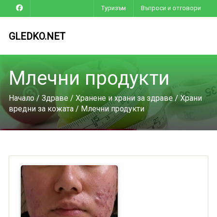
Туризъм
Въпроси и отговори
GLEDKO.NET
Млечни продукти
Начало
/
Здраве
/
Хранене и храни за здраве
/
Храни
вредни за кожата
/ Млечни продукти