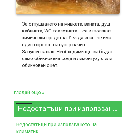
За отпушването на мивката, ваната, душ
кабината, WC тоалетната ... се използват
химически средства, без да знае, че има
един опростен и супер начин.
Запушен канал: Необходими ще ви бъдат
само обикновена сода и лимонтузу с или
обикновен оцет.
гледай още »
Недостатъци при използването на климатик
Недостатъци при използването на
климатик