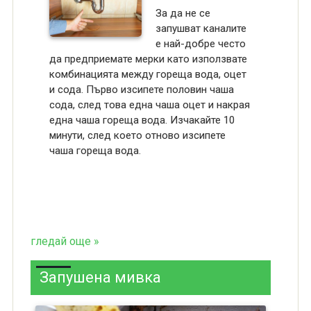
За да не се
запушват каналите
е най-добре често
да предприемате мерки като използвате
комбинацията между гореща вода, оцет
и сода. Първо изсипете половин чаша
сода, след това една чаша оцет и накрая
една чаша гореща вода. Изчакайте 10
минути, след което отново изсипете
чаша гореща вода.
гледай още »
Запушена мивка