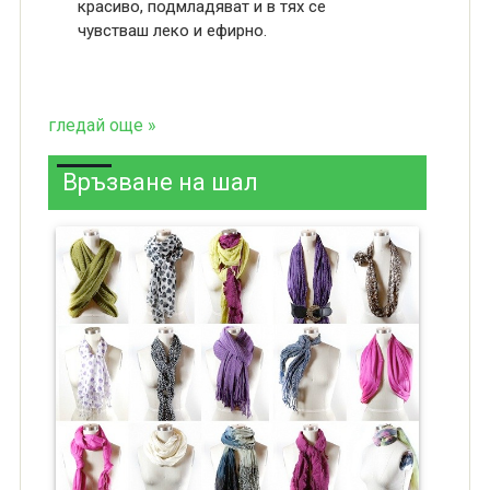
красиво, подмладяват и в тях се
чувстваш леко и ефирно.
гледай още »
Връзване на шал