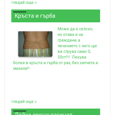
гледай още »
Кръста и гърба
Може да е селско,
но отива и на
граждани, а
лечението с него ще
ви струва само 0,
30ст!!! Лекува
болки в кръста и гърба от раз, без хапчета и
мазила!!
гледай още »
Лайка срещу вагинит