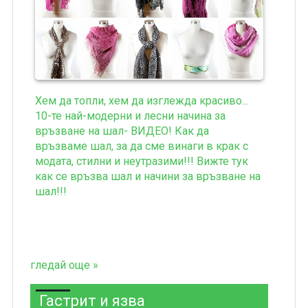
Хем да топли, хем да изглежда красиво...
10-те най-модерни и лесни начина за
връзване на шал- ВИДЕО! Как да
връзваме шал, за да сме винаги в крак с
модата, стилни и неутразими!!! Вижте тук
как се връзва шал и начини за връзване на
шал!!!
гледай още »
Гастрит и язва