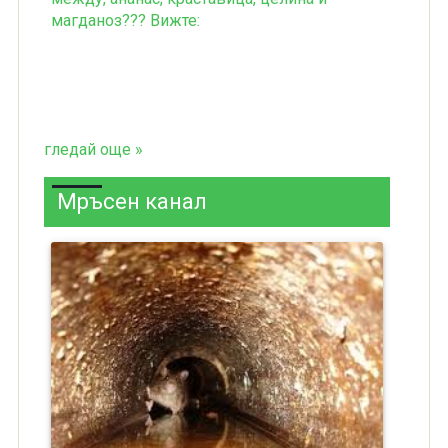
магданоз??? Вижте:
гледай още »
Мръсен канал