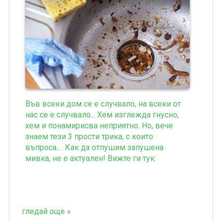
Във всеки дом се е случвало, на всеки от
нас се е случвало... Хем изглежда гнусно,
хем и понамирисва неприятно. Но, вече
знаем тези 3 прости трика, с които
въпроса... Как да отпушим запушена
мивка, не е актуален! Вижте ги тук:
гледай още »