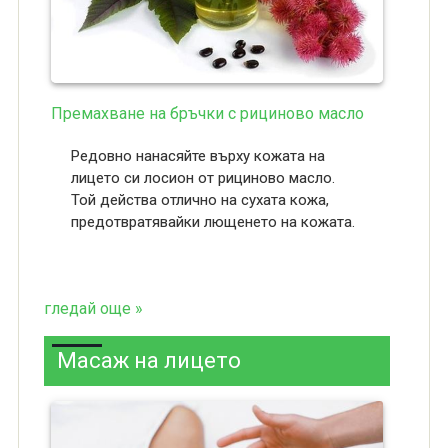
Премахване на бръчки с рициново масло
Редовно нанасяйте върху кожата на
лицето си лосион от рициново масло.
Той действа отлично на сухата кожа,
предотвратявайки лющенето на кожата.
гледай още »
Масаж на лицето