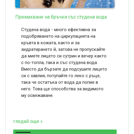
Премахване на бръчки със студена вода
Студена вода - много ефективна за
подобряването на циркулацията на
кръвта в кожата, както и за
хидратирането й, затова не пропускайте
да миете лицето си сутрин и вечер както
с по-топла, така и със студена вода.
Вместо да бързате да подсушите лицето
си с хавлия, потупайте го леко с ръце,
така че остатъка от вода да попие в
него. Това ще способства за видимото
му освежаване.
гледай още »