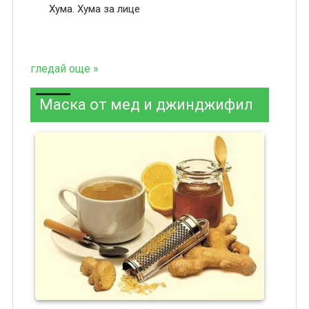
Хума. Хума за лице
гледай още »
Маска от мед и джинджифил