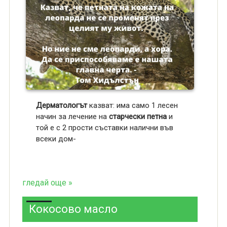
Дерматологът
казват: има само 1 лесен
начин за лечение на
старчески петна
и
той е с 2 прости съставки налични във
всеки дом-
гледай още »
Кокосово масло