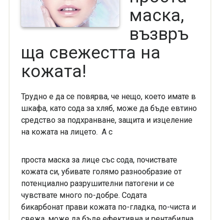
маска,
възвръ
ща свежестта на
кожата!
Трудно е да се повярва, че нещо, което имате в
шкафа, като сода за хляб, може да бъде евтино
средство за подхранване, защита и изцеление
на кожата на лицето. А с
проста маска за лице със сода, почиствате
кожата си, убивате голямо разнообразие от
потенциално разрушителни патогени и се
чувствате много по-добре. Содата
бикарбонат прави кожата по-гладка, по-чиста и
свежа, може да бъде ефективна и рентабилна