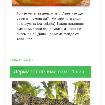
10 - те мита, за целулитът... Съветите ще
са ни от помощ ли? Митове и легенди
за целулита (za-celulita). Какво всъщност
сме си мислили за целулита, и какво не
знаем още? Дали ще имаме файда от
това...???
гледай още »
Дерматолог- има само 1 начин за лечение на старчески петна