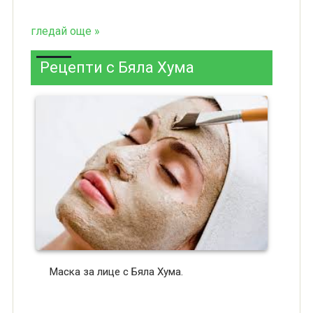
гледай още »
Рецепти с Бяла Хума
Маска за лице с Бяла Хума.