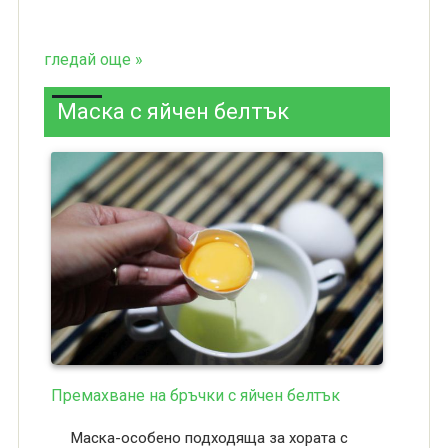
гледай още »
Маска с яйчен белтък
Премахване на бръчки с яйчен белтък
Маска-особено подходяща за хората с