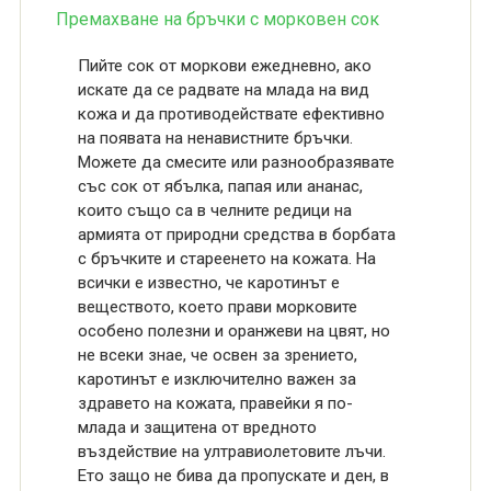
Премахване на бръчки с морковен сок
Пийте сок от моркови ежедневно, ако
искате да се радвате на млада на вид
кожа и да противодействате ефективно
на появата на ненавистните бръчки.
Можете да смесите или разнообразявате
със сок от ябълка, папая или ананас,
които също са в челните редици на
армията от природни средства в борбата
с бръчките и стареенето на кожата. На
всички е известно, че каротинът е
веществото, което прави морковите
особено полезни и оранжеви на цвят, но
не всеки знае, че освен за зрението,
каротинът е изключително важен за
здравето на кожата, правейки я по-
млада и защитена от вредното
въздействие на ултравиолетовите лъчи.
Ето защо не бива да пропускате и ден, в