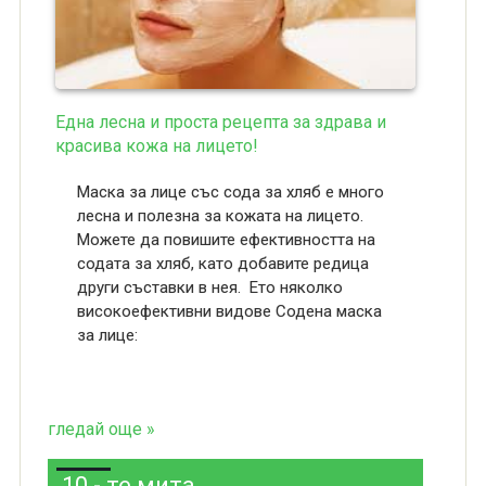
Една лесна и проста рецепта за здрава и
красива кожа на лицето!
Маска за лице със сода за хляб е много
лесна и полезна за кожата на лицето.
Можете да повишите ефективността на
содата за хляб, като добавите редица
други съставки в нея. Ето няколко
високоефективни видове Содена маска
за лице:
гледай още »
10 - те мита