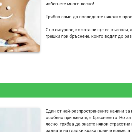
избегнете много лесно!
Трябва само да последвате няколко прос
Със сигурнос, кожата ви ще се възпали, 
грешки при бръснене, които водят до ра
Един от най-разпространените начини за
особено при жените, е бръсненето. Но за
лесно, трябва да знаете някои страхотни
радвате на гладки крака повече време, а 