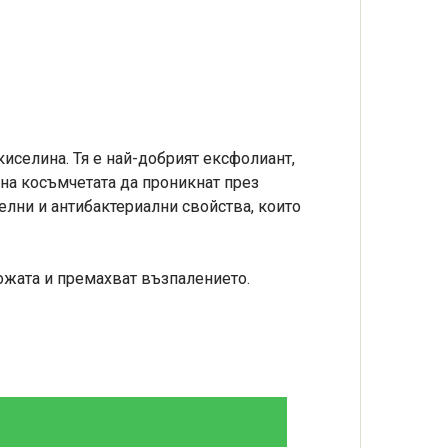
киселина. Тя е най-добрият ексфолиант,
на косъмчетата да проникнат през
елни и антибактериални свойства, които
кожата и премахват възпалението.