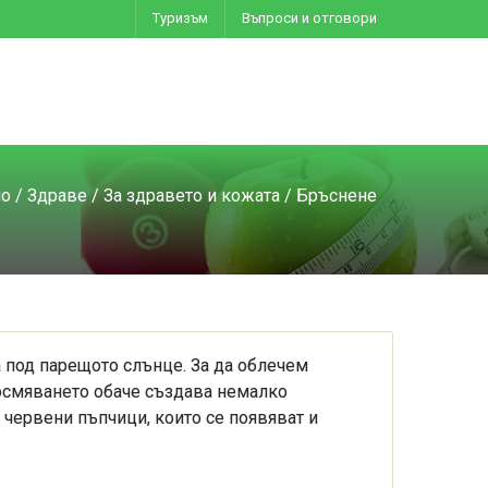
Туризъм
Въпроси и отговори
ло
/
Здраве
/
За здравето и кожата
/ Бръснене
а под парещото слънце. За да облечем
космяването обаче създава немалко
 червени пъпчици, които се появяват и