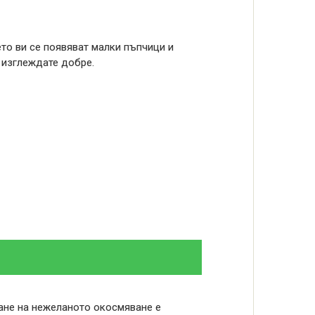
то ви се появяват малки пъпчици и
е изглеждате добре.
ване на нежеланото окосмяване е