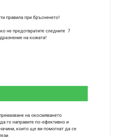
ти правила при бръсненето!
ако не предотвратите следните 7
здразнение на кожата!
 премахване на окосмяването
 да го направите по-ефективно и
 начини, които ще ви помогнат да се
тези