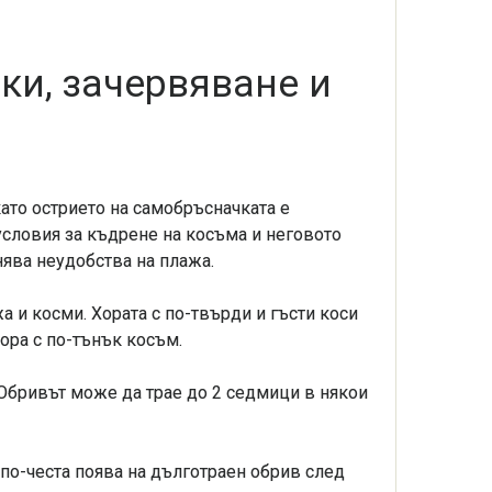
ки, зачервяване и
ато острието на самобръсначката е
условия за къдрене на косъма и неговото
нява неудобства на плажа.
а и косми. Хората с по-твърди и гъсти коси
хора с по-тънък косъм.
. Обривът може да трае до 2 седмици в някои
 по-честа поява на дълготраен обрив след