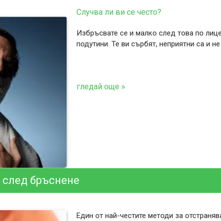
Случва ли ви се често?
Избръсвате се и малко след това по лице
подутини. Те ви сърбят, неприятни са и н
гледай още »
 след бръснене
Един от най-честите методи за отстраня