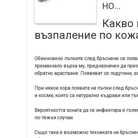
НО...
Какво 
възпаление по кож
Обикновено пъпките след бръснене се появя
премахнало върха му, предназначен да прео
обратно врастване. Появяват се подутини, 
При някои хора появата на пъпки след бръсн
и косми, които са натурално къдрави или тъ
Вероятността зоната да се инфектира е голя
по-тежки случаи.
Също така е възможно техниката на бръснен