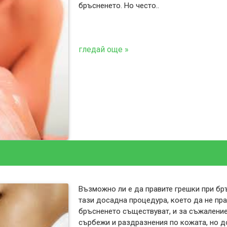
бръсненето. Но често..
гледай още »
Възможно ли е да правите грешки при бр
тази досадна процедура, което да не пр
бръсненето съществуват, и за съжаление
сърбежи и раздразнения по кожата, но до