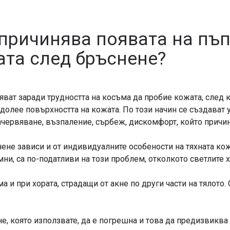
причинява появата на пъп
ата след бръснене?
ват заради трудността на косъма да пробие кожата, след к
долее повърхността на кожата. По този начин се създават 
зачервяване, възпаление, сърбеж, дискомфорт, който причи
ене зависи и от индивидуалните особености на тяхната кож
мни, са по-податливи на този проблем, отколкото светлите 
ма и при хората, страдащи от акне по други части на тялото
е, която използвате, да е погрешна и това да предизвиква