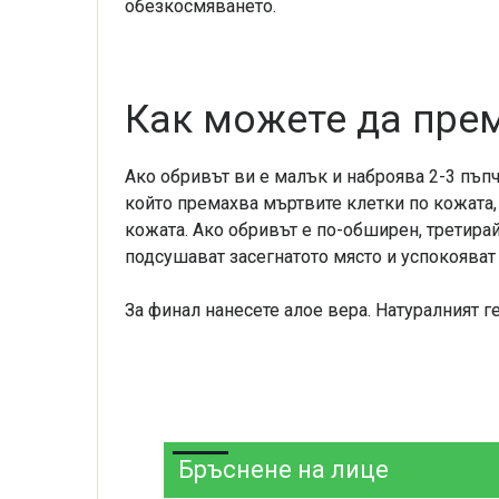
обезкосмяването.
Как можете да прем
Ако обривът ви е малък и наброява 2-3 пъпч
който премахва мъртвите клетки по кожата
кожата. Ако обривът е по-обширен, третира
подсушават засегнатото място и успокояват
За финал нанесете алое вера. Натуралният г
Бръснене на лице