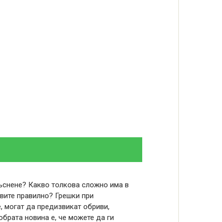
ъснене? Какво толкова сложно има в
авите правилно? Грешки при
, могат да предизвикат обриви,
брата новина е, че можете да ги