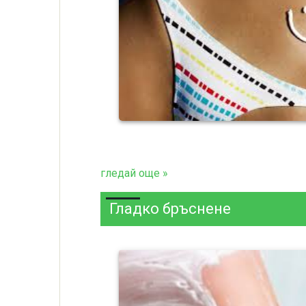
гледай още »
Гладко бръснене