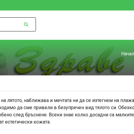
Нача
на лятото, наближава и мечтата ни да се изтегнем на плаж
ходимо да сме привели в безупречен вид тялото си. Обез
обено след бръснене. Всеки знае колко досадни са малките
ат естетически кожата.