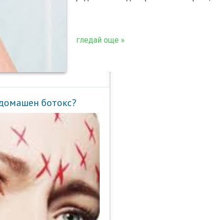
гледай още »
 домашен ботокс?