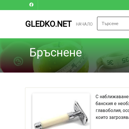
GLEDKO.NET
НАЧАЛО
Бръснене
С наближаване 
банския е необ
главоболия, ос
които загрозяв