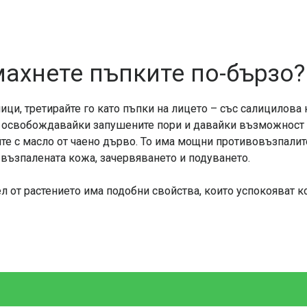
ахнете пъпките по-бързо?
ици, третирайте го като пъпки на лицето – със салицилова 
, освобождавайки запушените пори и давайки възможност 
йте с масло от чаено дърво. То има мощни противовъзпалит
 възпалената кожа, зачервяването и подуването.
ел от растението има подобни свойства, които успокояват 