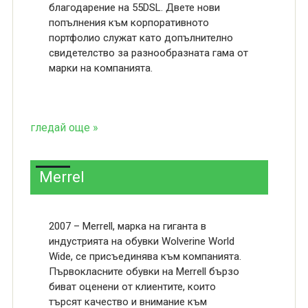
благодарение на 55DSL. Двете нови
попълнения към корпоративното
портфолио служат като допълнително
свидетелство за разнообразната гама от
марки на компанията.
гледай още »
Merrel
2007 – Merrell, марка на гиганта в
индустрията на обувки Wolverine World
Wide, се присъединява към компанията.
Първокласните обувки на Merrell бързо
биват оценени от клиентите, които
търсят качество и внимание към