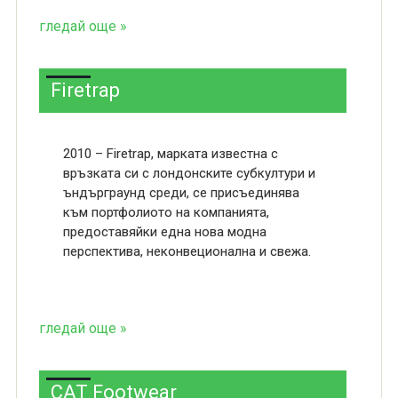
гледай още »
Firetrap
2010 – Firetrap, марката известна с
връзката си с лондонските субкултури и
ъндърграунд среди, се присъединява
към портфолиото на компанията,
предоставяйки една нова модна
перспектива, неконвеционална и свежа.
гледай още »
CAT Footwear