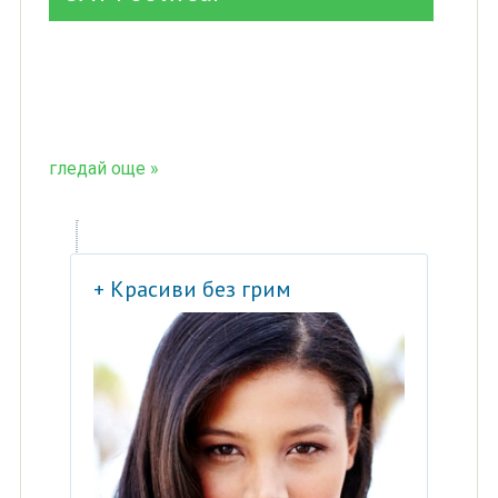
гледай още »
+ Красиви без грим