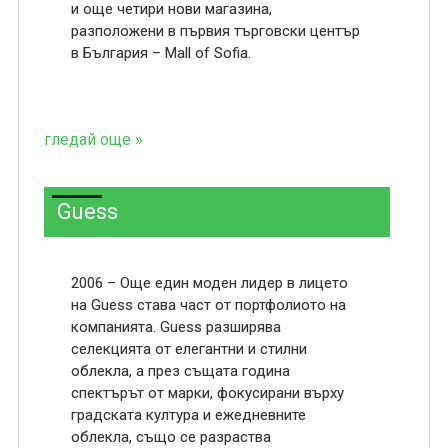
и още четири нови магазина,
разположени в първия търговски център
в България – Mall of Sofia.
гледай още »
Guess
2006 – Още един моден лидер в лицето
на Guess става част от портфолиото на
компанията. Guess разширява
селекцията от елегантни и стилни
облекла, а през същата година
спектърът от марки, фокусирани върху
градската култура и ежедневните
облекла, също се разраства