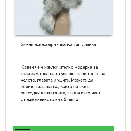
Зимни аскесоари - шапка тип ушанка.
.Освен че е изключително модерна за
тази зима, шапката ушанка пази топло на
челото, главата и ушите. Можете да
носите тази шапка, както на ски и
разходки в планината, така и като част
от ежедневното ви облекло.