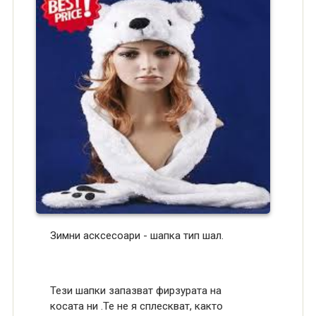
Зимни асксесоари - шапка тип шал.
Тези шапки запазват фирзурата на
косата ни .Те не я сплескват, както