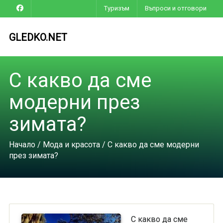
Туризъм
Въпроси и отговори
GLEDKO.NET
С какво да сме
модерни през
зимата?
Начало
/
Мода и красота
/ С какво да сме модерни
през зимата?
С какво да сме