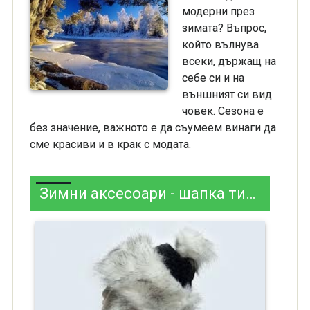
модерни през
зимата? Въпрос,
който вълнува
всеки, държащ на
себе си и на
външният си вид
човек. Сезона е
без значение, важното е да съумеем винаги да
сме красиви и в крак с модата.
Зимни аксесоари - шапка тип ушанка