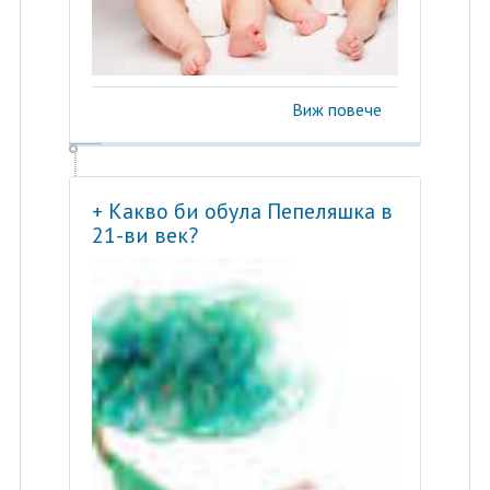
Виж повече
+ Какво би обула Пепеляшка в
21-ви век?