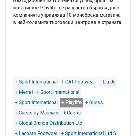
Благодарение на големия си успех, броят на
магазините Playlife се разраства бързо и днес
компанията управлява 10 монобранд магазина
в най-големите търговски центрове в страната.
+ Sport International
+ CAT Footwear
+ Liu Jo
+ Merrel
+ Sport International
+ Sport International
+ Playlife
+ Guess
+ Guess by Marciano
+ Guess
+ Global Brands Distribution Ltd
+ Lacoste Footwear
+ Sport International Ltd SI