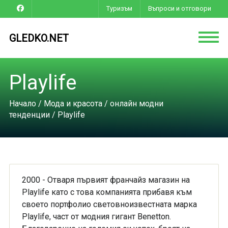
Туризъм
Въпроси и отговори
GLEDKO.NET
Playlife
Начало
/
Мода и красота
/
онлайн модни
тенденции
/ Playlife
2000 - Отваря първият франчайз магaзин на
Playlife като с това компанията прибавя към
своето портфолио световноизвестната марка
Playlife, част от модния гигант Benetton.