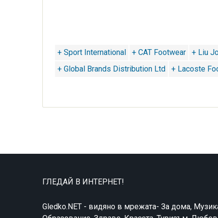
+ Sport International
+ CAT Footwear
+ Liu J
+ Global Brands Distribution Ltd
+ Lacoste Fo
ГЛЕДАЙ В ИНТЕРНЕТ!
Gledko.NET - видяно в мрежата- За дома, Музик