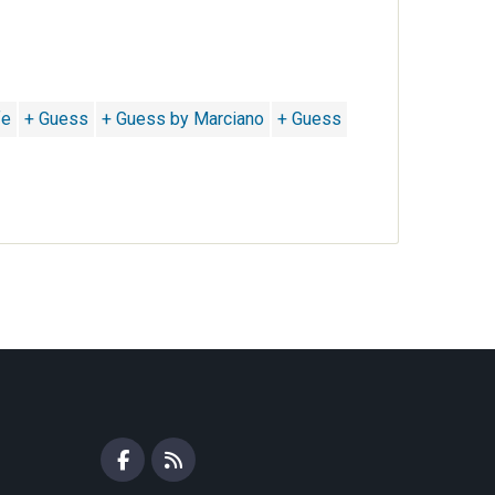
fe
+ Guess
+ Guess by Marciano
+ Guess