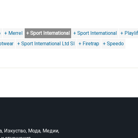
o
+ Merrel
+ Sport International
+ Sport International
+ Playli
otwear
+ Sport International Ltd SI
+ Firetrap
+ Speedo
а, Изкуство, Мода, Медии,