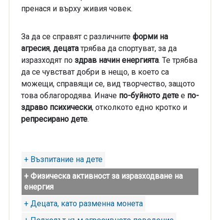
пренася и върху живия човек.
За да се справят с различните
форми на
агресия
,
децата
трябва да спортуват, за да
изразходят по
здрав начин енергията
. Те трябва
да се чувстват добри в нещо, в което са
можещи, справящи се, вид творчество, защото
това облагородява. Иначе
по-буйното
дете
е
по-
здраво психически
, отколкото едно кротко и
репресирано дете
.
+ Възпитание на дете
+ Физическа активност за изразходване на
енергия
+ Децата, като разменна монета