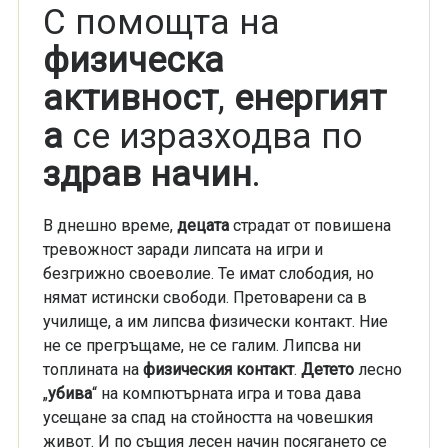
С помощта на
физическа
активност
,
енергият
а
се изразходва по
здрав начин
.
В днешно време,
децата
страдат от повишена
тревожност заради липсата на игри и
безгрижно своеволие. Те имат слободия, но
нямат истински свободи. Претоварени са в
училище, а им липсва физически контакт. Ние
не се прегръщаме, не се галим. Липсва ни
топлината на
физическия контакт
.
Детето
лесно
„
убива
“ на компютърната игра и това дава
усещане за спад на стойността на човешкия
живот. И по същия лесен начин посягането се