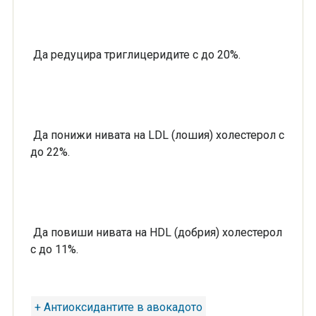
Да редуцира триглицеридите с до 20%.
Да понижи нивата на LDL (лошия) холестерол с
до 22%.
Да повиши нивата на HDL (добрия) холестерол
с до 11%.
+ Антиоксидантите в авокадото