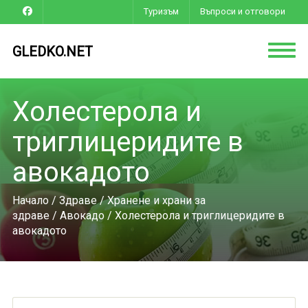
Туризъм
Въпроси и отговори
GLEDKO.NET
Холестерола и
триглицеридите в
авокадото
Начало
/
Здраве
/
Хранене и храни за
здраве
/
Авокадо
/ Холестерола и триглицеридите в
авокадото