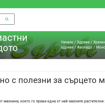
мастни
Начало
/
Здраве
/
Хранен
дото
здраве
/
Авокадо
/ Моно
но с полезни за сърцето 
т мазнини, което го прави една от най-мазните растителни 