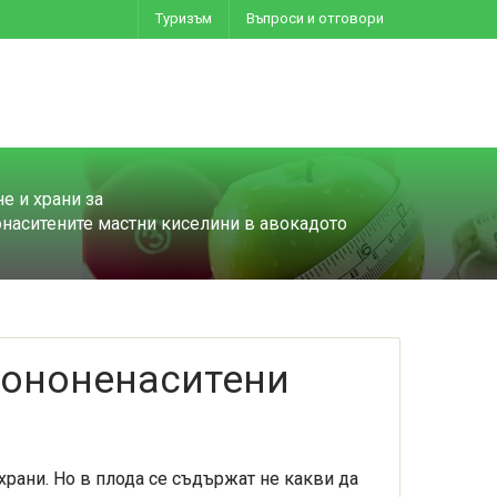
Туризъм
Въпроси и отговори
е и храни за
наситените мастни киселини в авокадото
мононенаситени
храни. Но в плода се съдържат не какви да