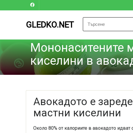
GLEDKO.NET
Мононаситените 
киселини в авока
Авокадото е зареде
мастни киселини
Около 80% от калориите в авокадото идват о