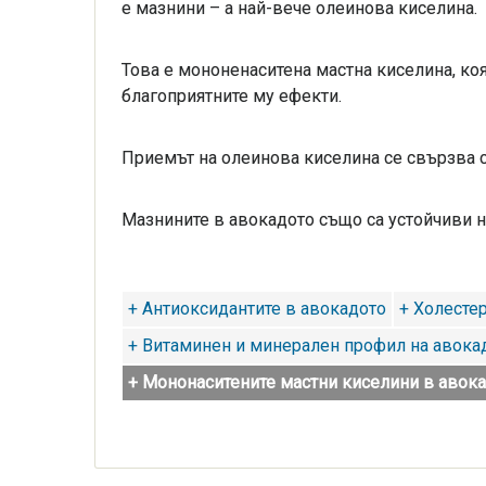
е мазнини – а най-вече олеинова киселина.
Това е мононенаситена мастна киселина, коят
благоприятните му ефекти.
Приемът на олеинова киселина се свързва с
Мазнините в авокадото също са устойчиви н
+ Антиоксидантите в авокадото
+ Холесте
+ Витаминен и минерален профил на авока
+ Мононаситените мастни киселини в авок