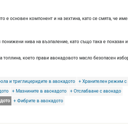
о е основен компонент и на зехтина, като се смята, че име
 понижени нива на възпаление, като също така е показан и
а топлина, което прави авокадовото масло безопасен избор
рола и триглицеридите в авокадото
+ Хранителен режим с
дото
+ Мазнините в авокадото
+ Отслабване с авокадо
адото
+ Фибрите в авокадото