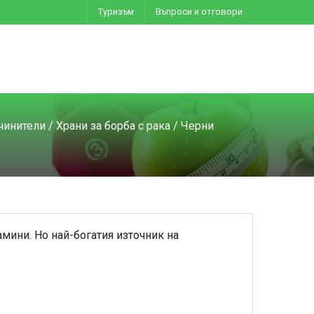
Туризъм
Въпроси и отговори
чинители
/
Храни за борба с рака
/ Черни
мини. Но най-богатия източник на