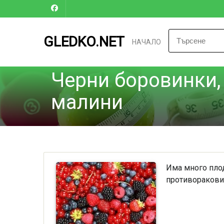
GLEDKO.NET
НАЧАЛО
Черни боровинки, 
малини
Има много плод
противоракови 