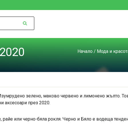
2020
Начало
/
Мода и красот
зумрудено зелено, маково червено и лимонено жълто. Това
ни аксесоари през 2020.
е, райе или черно-бяла рокля. Черно и Бяло е водеща тенде