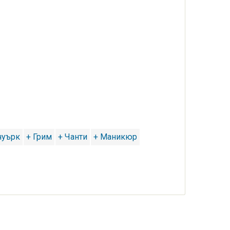
чуърк
+ Грим
+ Чанти
+ Маникюр