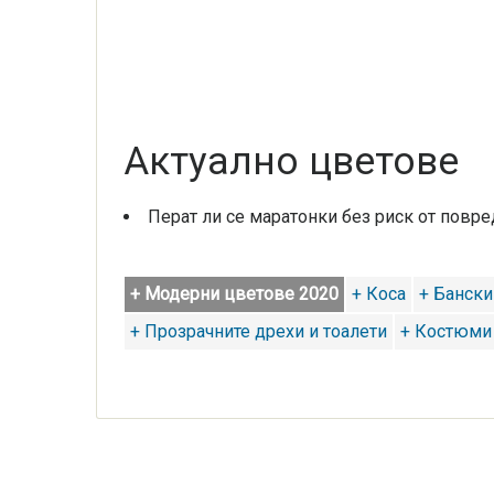
Актуално цветове
Перат ли се маратонки без риск от повр
+ Модерни цветове 2020
+ Коса
+ Банск
+ Прозрачните дрехи и тоалети
+ Костюми