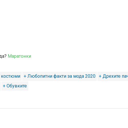
еда?
Маратонки
и костюми
+ Любопитни факти за мода 2020
+ Дрехите па
+ Обувките