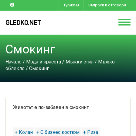
Туризъм
Въпроси и отговори
GLEDKO.NET
Смокинг
Начало
/
Мода и красота
/
Мъжки стил
/
Мъжко
облекло
/ Смокинг
Животът е по-забавен в смокинг.
+ Колан
+ С бизнес костюм
+ Риза