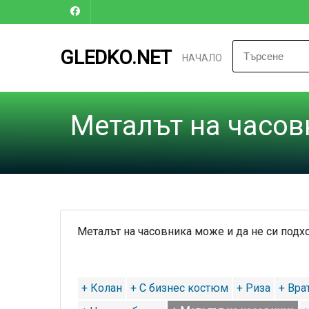
GLEDKO.NET
НАЧАЛО
Металът на часов
Металът на часовника може и да не си подхо
+ Колан
+ С бизнес костюм
+ Риза
+ Вра