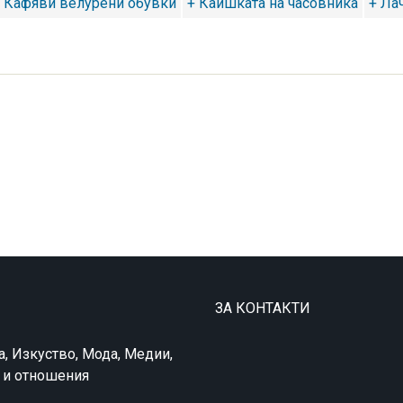
 Кафяви велурени обувки
+ Каишката на часовника
+ Ла
ЗА КОНТАКТИ
а, Изкуство, Мода, Медии,
в и отношения