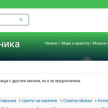
ника
Начало
/
Мода и красота
/
Мъжки 
жда с другите метали, но е за предпочитане.
товръзка
+ Цветът на чорапите
+ Спортни обувки
+ Копче