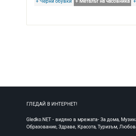
+ Черни обувки
+ Металът на часовника
+
ГЛЕДАЙ В ИНТЕРНЕТ!
Gledko.NET - видяно в мрежата- За дома, Музик
Образование, Здраве, Красота, Туризъм, Любо