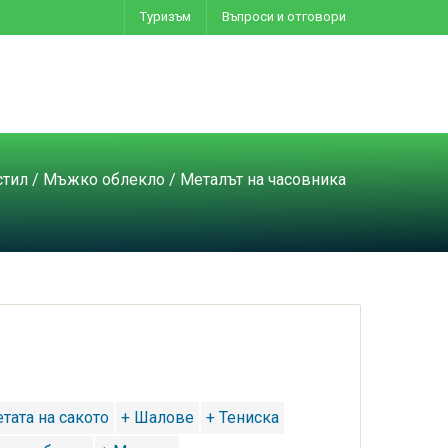
Туризъм
Въпроси и отговори
стил
/
Мъжко облекло
/ Металът на часовника
тата на сакото
+ Шалове
+ Тениска