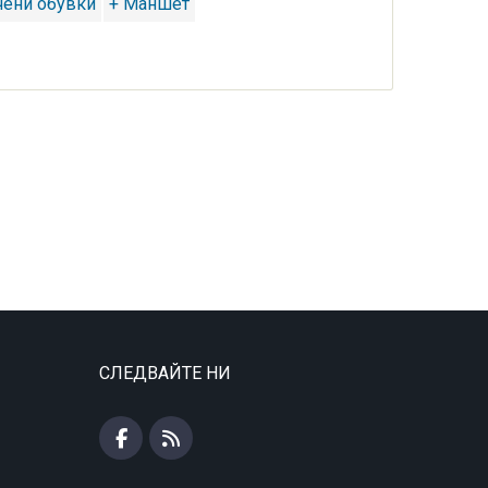
чени обувки
+ Маншет
СЛЕДВАЙТЕ НИ