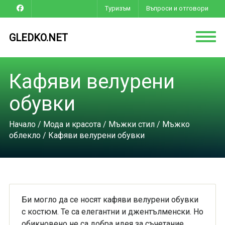
Туризъм
Въпроси и отговори
GLEDKO.NET
Кафяви велурени
обувки
Начало
/
Мода и красота
/
Мъжки стил
/
Мъжко
облекло
/ Кафяви велурени обувки
Би могло да се носят кафяви велурени обувки
с костюм. Те са елегантни и джентълменски. Но
обикновено не са добра идея за съчетание.