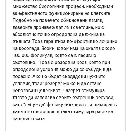
множество биологични процеси, необходими
за ефективното функциониране на клетките.
Подобно на повечето обикновени лампи,
лазерите произвеждат лъч светлина, но с
абсолютно точно определена дължина на
вълната. Това гарантира по-ефективно лечение
на косопада. Всеки човек има на скалпа около
100 000 фоликули, които са в пасивно
състояние. Това е резервна коса, която при
определени условия може да се събуди и да
порасне. Ако не бъдат създадени нужните
условия, този "резерв" може и да остане
неползван цял живот. Лазерът стимулира
тялото да използва своите вътрешни ресурси,
като "събужда" фоликулите, които се намират в
латентно състояние и така стимулира растежа
на нова косата.