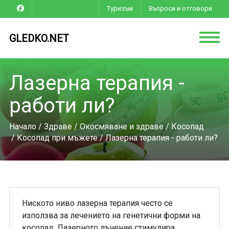
Туризъм
Въпроси и отговори
GLEDKO.NET
Лазерна терапия -
работи ли?
Начало
/
Здраве
/
Окосмяване и здраве
/
Косопад
/
Косопад при мъжете
/ Лазерна терапия - работи ли?
Ниското ниво лазерна терапия често се
използва за лечението на генетични форми на
косопад. Лазерното лъчение стимулира