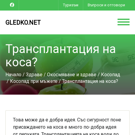
Туризъм
Въпроси и отговори
GLEDKO.NET
Трансплантация на
коса?
Начало
/
Здраве
/
Окосмяване и здраве
/
Косопад
/
Косопад при мъжете
/ Трансплантация на коса?
Това може да е добра идея. Със сигурност поне
присаждането на коса е много по-добра идея
от перуката. Трансплантацията на коса води до