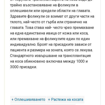
трайно възстановяване на фоликули в
оплешивели или оредели области на главата.
Здравите фоликули се взимат от други части на
тялото, най-често от гърба или странично на
главата. Това става най- често чрез премахване
на една единствена ивица от кожа или коса,
или премахване на фоликулите един по един
индивидуално. Броят на присадките зависи от
пациента и размера на зоната, която се лекува.
Стандартното извършване на трансплантация
на коса обикновено включва между 1000 и
3000 присадки.
+ Оплешивяването
+ Растежа на косата