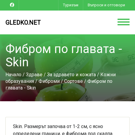
Туризъм
Въпроси и отговори
GLEDKO.NET
Фибром по главата -
Skin
Начало
/
Здраве
/
За здравето и кожата
/
Кожни
образувания
/
Фиброми
/
Сортове
/ Фибром по
главата - Skin
Skin. Размерът започва от 1-2 см, с ясно
определени граници, е фиброма под скалпа.