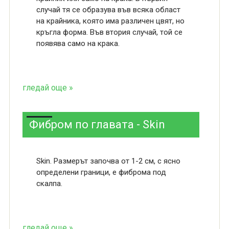
случай тя се образува във всяка област
на крайника, която има различен цвят, но
кръгла форма. Във втория случай, той се
появява само на крака.
гледай още »
Фибром по главата - Skin
Skin. Размерът започва от 1-2 см, с ясно
определени граници, е фиброма под
скалпа.
гледай още »