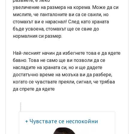
развиете, е леко
увеличение на размера на корема. Може да си
мислите, че панталоните ви са се свили, но
стомахът ви е нараснал! След като храната
бъде усвоена, стомахът ще се свие до
нормалния си размер.
Най-лесният начин да избегнете това е да ядете
бавно. Това не само ще ви позволи да се
насладите на храната си, но и ще дадете
достатъчно време на мозъка ви да разбере,
когато се чувствате преяли, сигнал, че трябва
да спрете да ядете
+ Чувствате се неспокойни