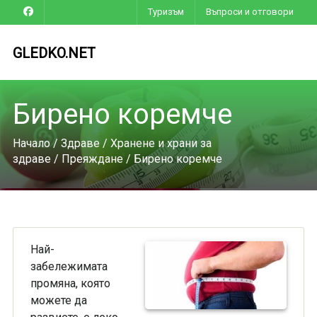
Туризъм
Въпроси и отговори
GLEDKO.NET
Бирено коремче
Начало
/
Здраве
/
Хранене и храни за
здраве
/
Преяждане
/ Бирено коремче
Най-
забележимата
промяна, която
можете да