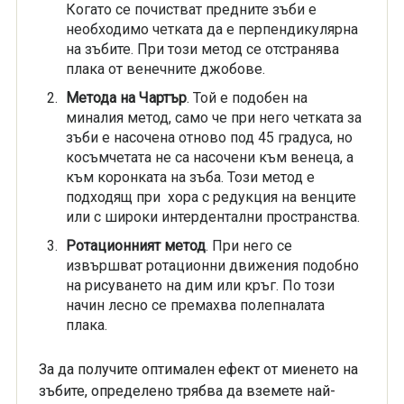
Когато се почистват предните зъби е
необходимо четката да е перпендикулярна
на зъбите. При този метод се отстранява
плака от венечните джобове.
Метода на Чартър
. Той е подобен на
миналия метод, само че при него четката за
зъби е насочена отново под 45 градуса, но
косъмчетата не са насочени към венеца, а
към коронката на зъба. Този метод е
подходящ при хора с редукция на венците
или с широки интердентални пространства.
Ротационният метод
. При него се
извършват ротационни движения подобно
на рисуването на дим или кръг. По този
начин лесно се премахва полепналата
плака.
За да получите оптимален ефект от миенето на
зъбите, определено трябва да вземете най-