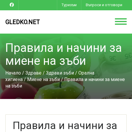
Туризъм
Въпроси и отговори
GLEDKO.NET
Правила и начини за
миене на зъби
Начало
/
Здраве
/
Здрави зъби
/
Орална
хигиена
/
Миене на зъби
/ Правила и начини за миене
на зъби
Правила и начини за