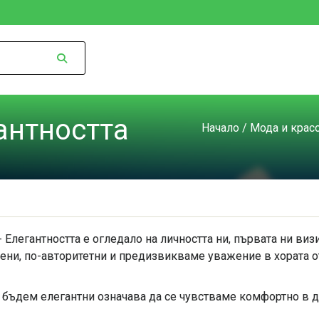
антността
Начало
/
Мода и крас
- Елегантността е огледало на личността ни, първата ни виз
рени, по-авторитетни и предизвикваме уважение в хората о
Да бъдем елегантни означава да се чувстваме комфортно в 