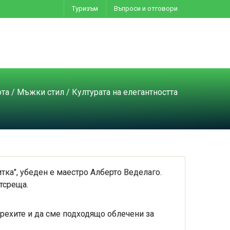
Туризъм
Въпроси и отговори
ота
/
Мъжки стил
/ Културата на елегантността
итка", убеден е маестро Алберто Веделаго.
тсреща.
дрехите и да сме подходящо облечени за