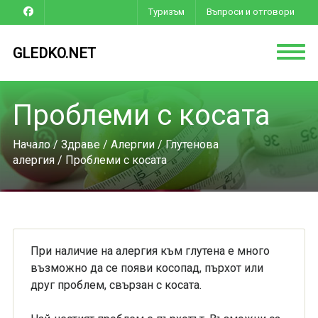
Туризъм
Въпроси и отговори
GLEDKO.NET
Проблеми с косата
Начало
/
Здраве
/
Алергии
/
Глутенова
алергия
/ Проблеми с косата
При наличие на алергия към глутена е много
възможно да се появи косопад, пърхот или
друг проблем, свързан с косата.