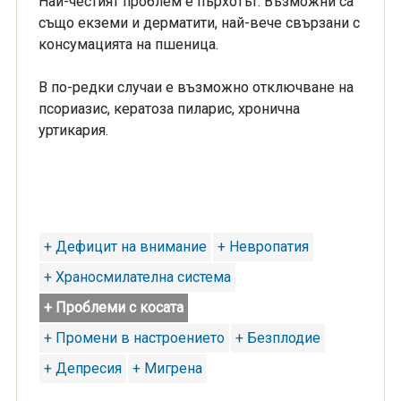
Най-честият проблем е пърхотът. Възможни са
също екземи и дерматити, най-вече свързани с
консумацията на пшеница.
В по-редки случаи е възможно отключване на
псориазис, кератоза пиларис, хронична
уртикария.
+ Дефицит на внимание
+ Невропатия
+ Храносмилателна система
+ Проблеми с косата
+ Промени в настроението
+ Безплодие
+ Депресия
+ Мигрена