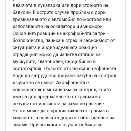
влакчета в лунапарка или дори стоенето на
балкони. В острите случаи проблем е дори
преминаването с автомобил по мостове или
използването на ескалатори и асансьори.
Основните реакции на акрофобията са три –
безпокойствo, паника и страх. В зависимост от
ситуацията и индивидуалната реакция,
страдащият може да изпитва стягане на
мускулите, главоболие, сърцебиене и
световъртеж. Пълното отключване на фобията
води до затруднено дишане, загуба на контрол
и чувство за смърт. Акрофобията е
подсъзнателен механизъм за контрол, който
има за цел предпазването от травми и е
резултат от инстинкта за самосъхранение.
Често може да е предизвикана от травма в
миналото, а понякога дори от наблюдаване на
филми. При по-леките случаи фобията се