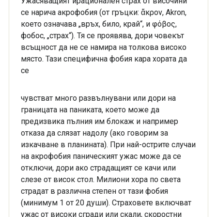
Ужасяващият ирационален страх от височини
се нарича акрофобия (от гръцки: ἄκρον, Akron,
което означава „връх, било, край“, и φόβος,
фобос, „страх“). Тя се проявява, дори човекът
всъщност да не се намира на толкова високо
място. Тази специфична фобия кара хората да
се
чувстват много развълнувани или дори на
границата на паниката, което може да
предизвика пълния им блокаж и например
отказа да слязат надолу (ако говорим за
изкачване в планината). При най-острите случаи
на акрофобия паническият ужас може да се
отключи, дори ако страдащият се качи или
слезе от висок стол. Милиони хора по света
страдат в различна степен от тази фобия
(минимум 1 от 20 души). Страховете включват
ужас от високи сгради или скали, скоростни