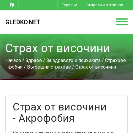
Туризъм
Въпроси и отговори
GLEDKO.NET
Страх от височини
Начало
/
Здраве
/
За здравето и психиката
/
Страхове
- фобии
/
Вътрешни страхове
/ Страх от височини
Страх от височини
- Акрофобия