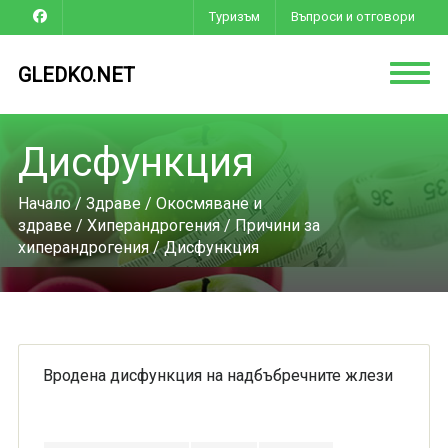
Туризъм
Въпроси и отговори
GLEDKO.NET
Дисфункция
Начало
/
Здраве
/
Окосмяване и
здраве
/
Хиперандрогения
/
Причини за
хиперандрогения
/ Дисфункция
Вродена дисфункция на надбъбречните жлези