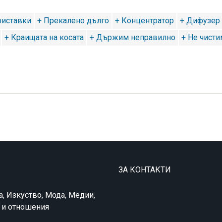
риставки
+ Прекалено дълго
+ Концентратор
+ Дифузер
+ Краищата на косата
+ Държим неправилно
+ Не чисти
ЗА КОНТАКТИ
а, Изкуство, Мода, Медии,
в и отношения