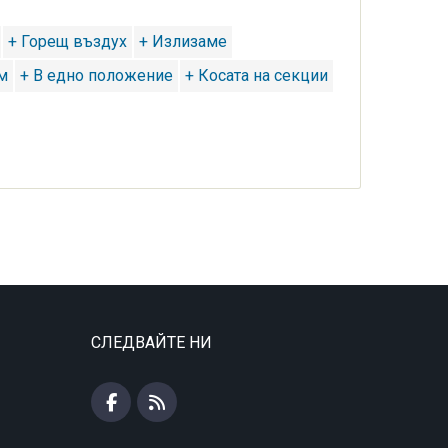
+ Горещ въздух
+ Излизаме
м
+ В едно положение
+ Косата на секции
СЛЕДВАЙТЕ НИ