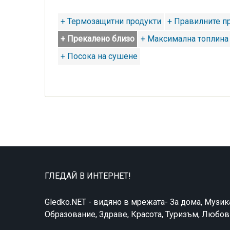
+ Термозащитни продукти
+ Правилните п
+ Прекалено близо
+ Максимална топлина
+ Посока на сушене
ГЛЕДАЙ В ИНТЕРНЕТ!
Gledko.NET - видяно в мрежата- За дома, Музик
Образование, Здраве, Красота, Туризъм, Любо