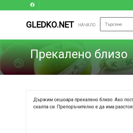
GLEDKO.NET
НАЧАЛО
Прекалено близо
Държим сешоара прекалено близо. Ако поста
скалпа си. Препоръчително е да има разстоя