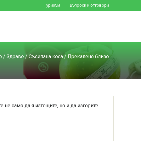
Туризъм
Въпроси и отговори
о
/
Здраве
/
Съсипана коса
/ Прекалено близо
не само да я изтощите, но и да изгорите