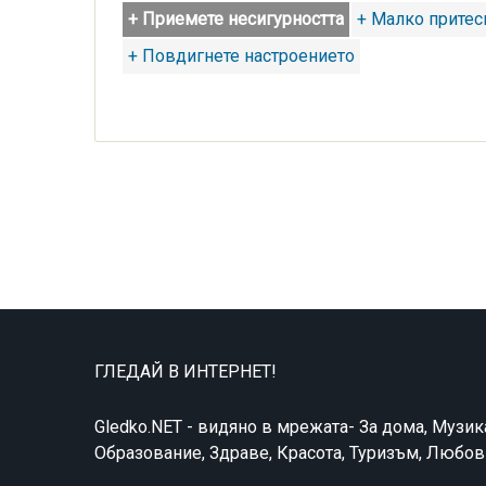
+ Приемете несигурността
+ Малко притес
+ Повдигнете настроението
ГЛЕДАЙ В ИНТЕРНЕТ!
Gledko.NET - видяно в мрежата- За дома, Музик
Образование, Здраве, Красота, Туризъм, Любо