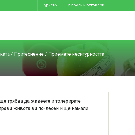
Туризъм
Въпроси и отговори
иката
/
Притеснение
/ Приемете несигурността
и ще трябва да живеете и толерирате
аправи живота ви по-лесен и ще намали