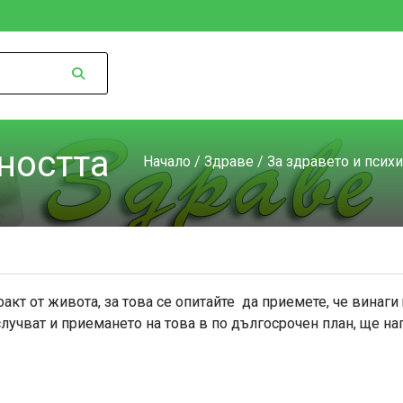
ността
Начало
/
Здраве
/
За здравето и псих
факт от живота, за това се опитайте да приемете, че винаг
случват и приемането на това в по дългосрочен план, ще н