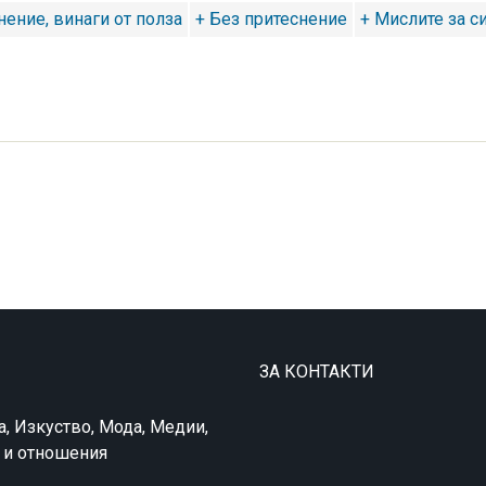
нение, винаги от полза
+ Без притеснение
+ Мислите за с
ЗА КОНТАКТИ
а, Изкуство, Мода, Медии,
в и отношения