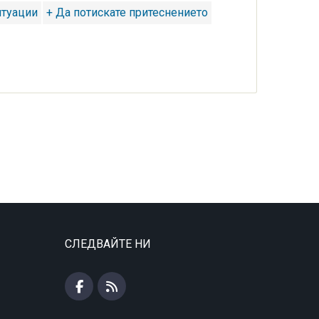
итуации
+ Да потискате притеснението
СЛЕДВАЙТЕ НИ