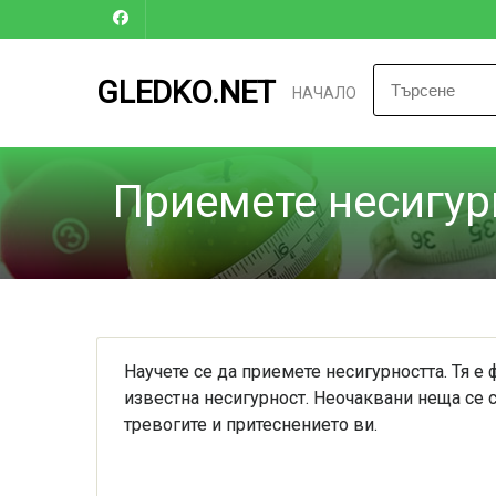
GLEDKO.NET
НАЧАЛО
Приемете несигур
Научете се да приемете несигурността. Тя е 
известна несигурност. Неочаквани неща се 
тревогите и притеснението ви.