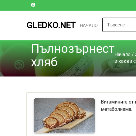
GLEDKO.NET
НАЧАЛО
Пълнозърнест
Начало
/
хляб
и какви 
Витамините от 
метаболизма.