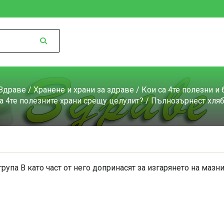
Здраве
/
Хранене и храни за здраве
/
Кои са 4те полезни и
са 4те полезните храни срещу целулит?
/ Пълнозърнест хля
група В като част от него допринасят за изгарянето на мазн