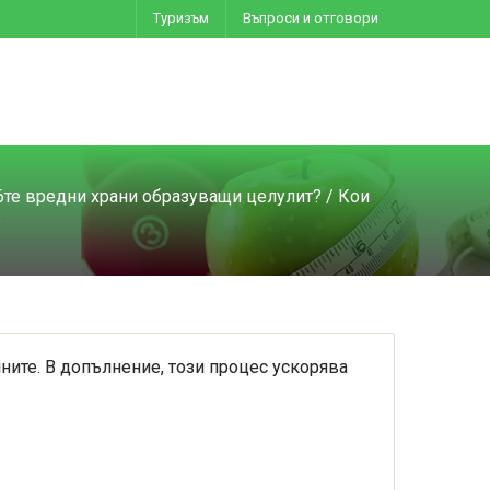
Туризъм
Въпроси и отговори
 6те вредни храни образуващи целулит?
/
Кои
б
ините. В допълнение, този процес ускорява