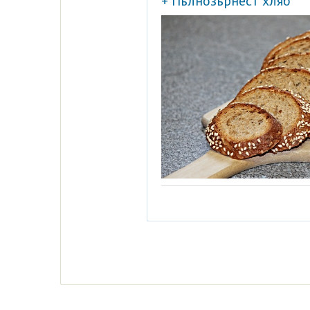
+ Пълнозърнест хляб