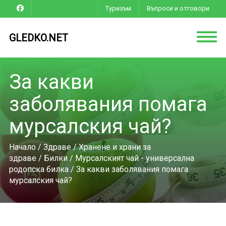
Туризъм
Въпроси и отговори
GLEDKO.NET
За какви
заболявания помага
мурсалския чай?
Начало
/
Здраве
/
Хранене и храни за
здраве
/
Билки
/
Мурсалският чай - универсална
родопска билка
/ За какви заболявания помага
мурсалския чай?