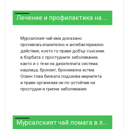
Лечение и профилактика на настинка и грип с Мурсалски чай
Мурсалския чай има доказано
противовъзпалително и антибактериално
действие, което го прави добър съюзник
в борбата с простудните заболявания,
както и с тези на дихателната система:
кашлица, бронхит, бронхиална астма.
Освен това билката подсилва имунитета
и прави организма ни по-устойчив на
простудни и грипни заболявания.
Мурсалският чай помага в лечението на ракови заболявания