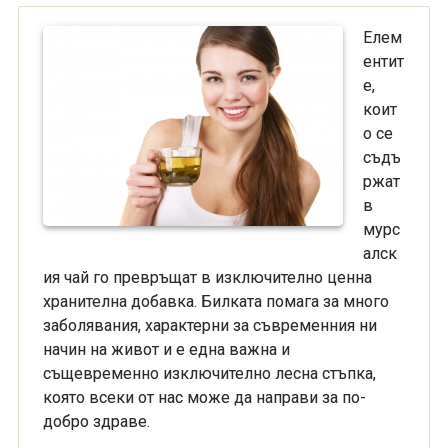
Елем
ентит
е,
коит
о се
съдъ
ржат
в
мурс
алск
ия чай го превръщат в изключително ценна
хранителна добавка. Билката помага за много
заболявания, характерни за съвременния ни
начин на живот и е една важна и
същевременно изключително лесна стъпка,
която всеки от нас може да направи за по-
добро здраве.