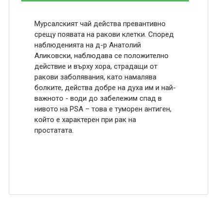
Мурсалският чай действа превантивно
срещу появата на ракови клетки. Според
наблюденията на д-р Анатолий
Аликовски, наблюдава се положително
действие и върху хора, страдащи от
ракови заболявания, като намалява
болките, действа добре на духа им и най-
важното - води до забележим спад в
нивото на PSA – това е туморен антиген,
който е характерен при рак на
простатата.