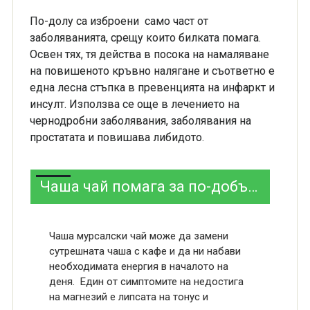
По-долу са изброени само част от
заболяванията, срещу които билката помага.
Освен тях, тя действа в посока на намаляване
на повишеното кръвно налягане и съответно е
една лесна стъпка в превенцията на инфаркт и
инсулт. Използва се още в лечението на
чернодробни заболявания, заболявания на
простатата и повишава либидото.
Чаша чай помага за по-добър тонус
Чаша мурсалски чай може да замени
сутрешната чаша с кафе и да ни набави
необходимата енергия в началото на
деня. Един от симптомите на недостига
на магнезий е липсата на тонус и