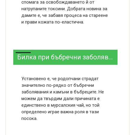
спомага за освобождаването й от
натрупаните токсини. Добрата новина за
дамите е, че забавя процеса на стареене
и прави кожата по-еластична.
Билка при бъбречни заболявания
Установено е, че родопчани страдат
значително по-рядко от бъбречни
заболявания и камъни в бъбреците. Не
можем да твърдим дали причината е
единствено в мурсалския чай, но той
определено играе важна роля в тази
посока.