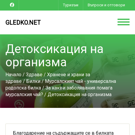
Туризъм
Въпроси и отговори
GLEDKO.NET
Детоксикация на
организма
Начало
/
Здраве
/
Хранене и храни за
здраве
/
Билки
/
Мурсалският чай - универсална
родопска билка
/
За какви заболявания помага
мурсалския чай?
/ Детоксикация на организма
Благодарение на съдържащите се в билката