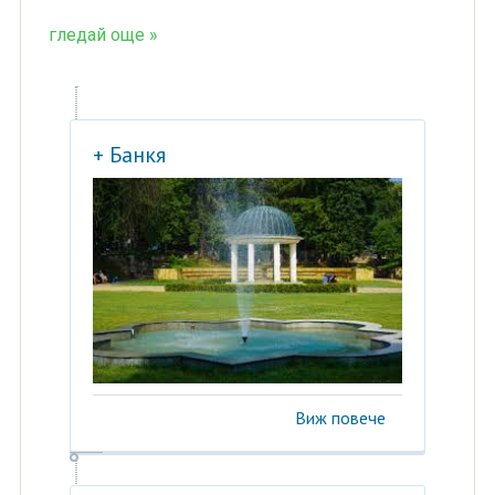
гледай още »
+ Банкя
Виж повече