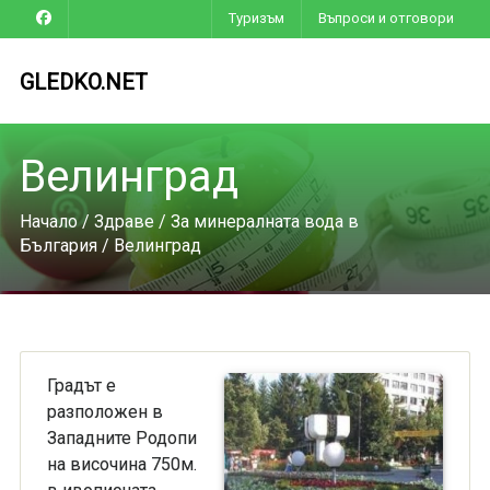
Туризъм
Въпроси и отговори
GLEDKO.NET
Велинград
Начало
/
Здраве
/
За минералната вода в
България
/ Велинград
Градът е
разположен в
Западните Родопи
на височина 750м.