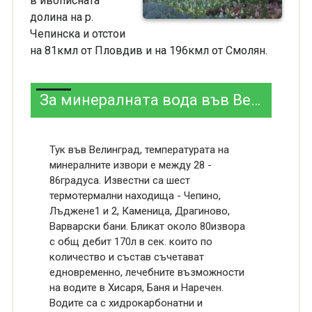
в ивописната
долина на р.
Чепинска и отстои
на 81кмл от Пловдив и на 196кмл от Смолян.
За минералната вода във Велинград
Тук във Велинград, температурата на
минералните извори е между 28 -
86градуса. Известни са шест
термотермални находища - Чепино,
Лъджене1 и 2, Каменица, Драгиново,
Варварски бани. Бликат около 80извора
с общ дебит 170л в сек. които по
количество и състав съчетават
едновременно, лечебните възможности
на водите в Хисаря, Баня и Наречен.
Водите са с хидрокарбонатни и