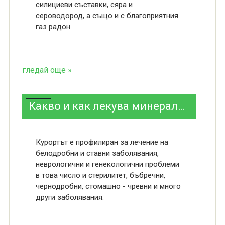
силициеви съставки, сяра и
сероводород, а също и с благоприятния
газ радон.
гледай още »
Какво и как лекува минералната вода във Велинград
Курортът е профилиран за лечение на
белодробни и ставни заболявания,
неврологични и генекологични проблеми
в това число и стерилитет, бъбречни,
чернодробни, стомашно - чревни и много
други заболявания.