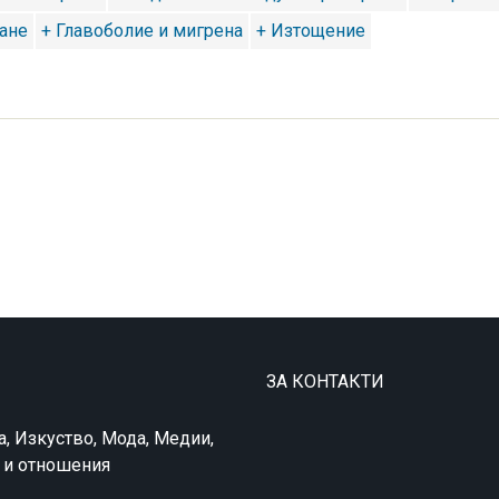
ане
+ Главоболие и мигрена
+ Изтощение
ЗА КОНТАКТИ
а, Изкуство, Мода, Медии,
в и отношения