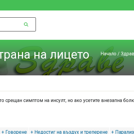
трана на лицето
Начало
/
Здра
сто срещан симптом на инсулт, но ако усетите внезапна болк
+ Говорене
+ Недостиг на въздух и треперене
+ Парализ