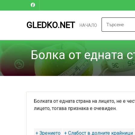
GLEDKO.NET
НАЧАЛО
Болка от едната с
Болката от едната страна на лицето, не е че
лицето, тогава признака е очевиден.
+ Зрението
+ Слабост в долните крайници