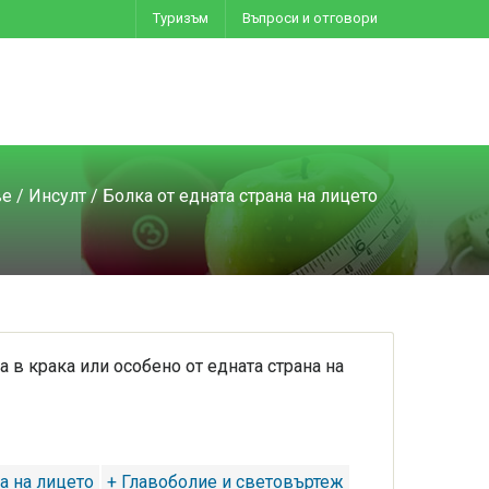
Туризъм
Въпроси и отговори
ве
/
Инсулт
/ Болка от едната страна на лицето
а в крака или особено от едната страна на
а на лицето
+ Главоболие и световъртеж