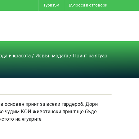
Туризъм
Въпроси и отговори
ода и красота
/
Извън модата
/ Принт на ягуар
 в основен принт за всеки гардероб. Дори
 се чудим КОЙ животински принт ще бъде
стото на ягуарите.