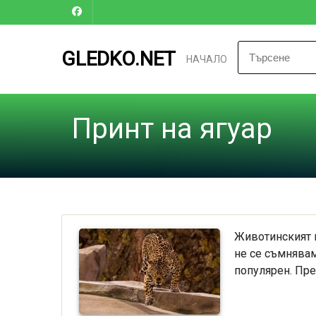
GLEDKO.NET
НАЧАЛО
Принт на ягуар
Животинският п
не се съмнявам
популярен. Пре