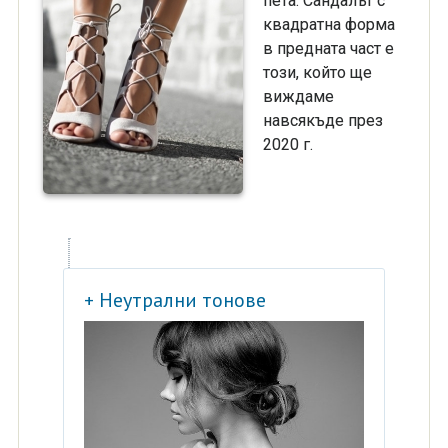
пета. Сандалът с
квадратна форма
в предната част е
този, който ще
виждаме
навсякъде през
2020 г.
+ Неутрални тонове