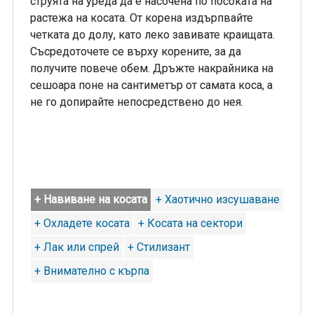
струята на уреда да е насочена по посоката на
растежа на косата. От корена издърпвайте
четката до долу, като леко завивате краищата.
Съсредоточете се върху корените, за да
получите повече обем. Дръжте накрайника на
сешоара поне на сантиметър от самата коса, а
не го допирайте непосредствено до нея.
+ Навиване на косата
+ Хаотично изсушаване
+ Охладете косата
+ Косата на сектори
+ Лак или спрей
+ Стилизант
+ Внимателно с кърпа