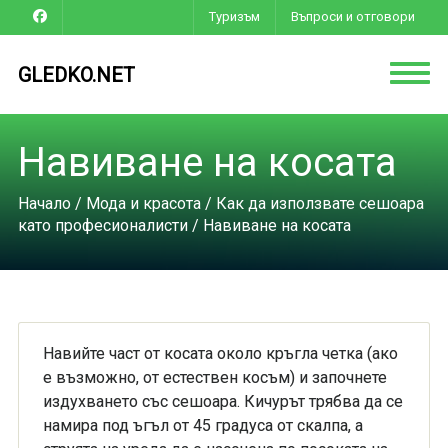
Туризъм
Въпроси и отговори
GLEDKO.NET
Навиване на косата
Начало
/
Мода и красота
/
Как да използвате сешоара
като професионалисти
/ Навиване на косата
Навийте част от косата около кръгла четка (ако
е възможно, от естествен косъм) и започнете
издухването със сешоара. Кичурът трябва да се
намира под ъгъл от 45 градуса от скалпа, а