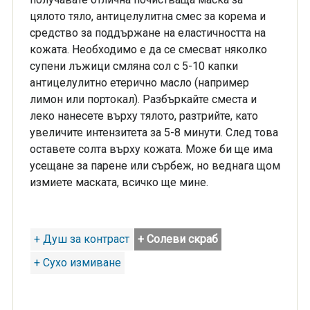
цялото тяло, антицелулитна смес за корема и
средство за поддържане на еластичността на
кожата. Необходимо е да се смесват няколко
супени лъжици смляна сол с 5-10 капки
антицелулитно етерично масло (например
лимон или портокал). Разбъркайте сместа и
леко нанесете върху тялото, разтрийте, като
увеличите интензитета за 5-8 минути. След това
оставете солта върху кожата. Може би ще има
усещане за парене или сърбеж, но веднага щом
измиете маската, всичко ще мине.
+ Душ за контраст
+ Солеви скраб
+ Сухо измиване