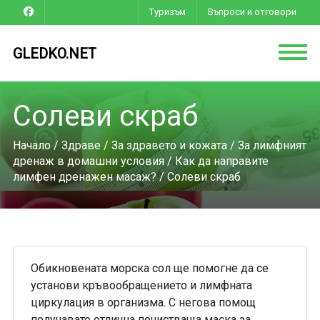
Туризъм
Въпроси и отговори
GLEDKO.NET
Солеви скраб
Начало
/
Здраве
/
За здравето и кожата
/
За лимфният
дренаж в домашни условия
/
Как да направите
лимфен дренажен масаж?
/ Солеви скраб
Обикновената морска сол ще помогне да се
установи кръвообращението и лимфната
циркулация в организма. С негова помощ
получавате отлична почистваща маска за